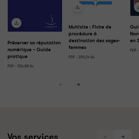
r
c
e
s
Multisite : Fiche de
Gui
procédure à
Non
destination des sages-
en 
Préserver sa réputation
femmes
numérique – Guide
PDF -
pratique
PDF - 259,24 Ko
PDF - 256,88 Ko
R
R
e
e
s
s
s
s
o
o
u
u
r
r
c
c
e
e
p
s
Vos services
r
u
é
i
P
S