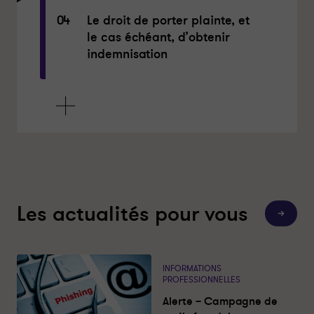
04
Le droit de porter plainte, et
le cas échéant, d’obtenir
indemnisation
Les actualités pour vous
T
o
u
t
e
s
INFORMATIONS
l
PROFESSIONNELLES
e
s
Alerte – Campagne de
a