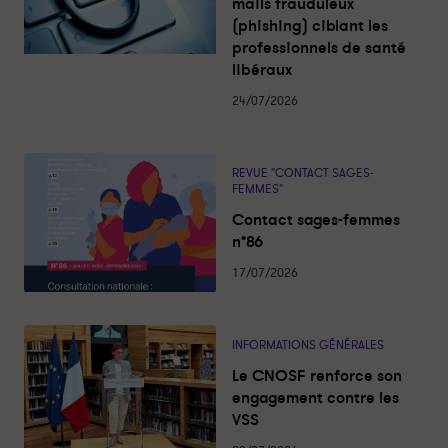
c
mails frauduleux
t
(phishing) ciblant les
u
a
professionnels de santé
l
libéraux
i
t
é
24/07/2026
s
REVUE "CONTACT SAGES-
FEMMES"
Contact sages-femmes
n°86
17/07/2026
INFORMATIONS GÉNÉRALES
Le CNOSF renforce son
engagement contre les
VSS