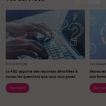
c
v
r
u
é
a
é
i
d
n
c
v
e
t
é
a
n
e
d
n
t
e
t
e
n
t
VOS QUESTIONS
VOS DÉMAR
La FAQ apporte des réponses détaillées à
Retrouvez
toutes les questions que vous vous posez
aux forma
Voir tout
Voir tou