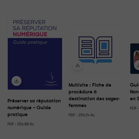
u
t
e
s
n
o
s
r
e
s
s
o
u
r
c
e
s
Multisite : Fiche de
Gui
procédure à
Non
destination des sages-
en 
Préserver sa réputation
femmes
numérique – Guide
PDF -
pratique
PDF - 259,24 Ko
PDF - 256,88 Ko