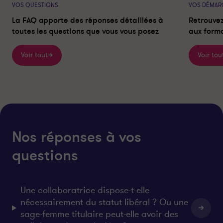
VOS QUESTIONS
VOS DÉMAR
La FAQ apporte des réponses détaillées à
Retrouvez
toutes les questions que vous vous posez
aux forma
Voir tout
Voir tou
Nos réponses à vos
questions
Une collaboratrice dispose-t-elle
nécessairement du statut libéral ? Ou une
sage-femme titulaire peut-elle avoir des