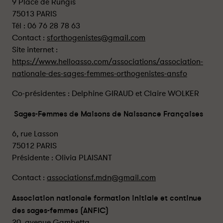
9 Place de Rungis
75013 PARIS
Tél : 06 76 28 78 63
Contact :
sforthogenistes@gmail.com
Site internet :
https://www.helloasso.com/associations/association-
nationale-des-sages-femmes-orthogenistes-ansfo
Co-présidentes : Delphine GIRAUD et Claire WOLKER
Sages-Femmes de Maisons de Naissance Françaises
6, rue Lasson
75012 PARIS
Présidente : Olivia PLAISANT
Contact :
associationsf.mdn@gmail.com
Association nationale formation initiale et continue
des sages-femmes (ANFIC)
20, avenue Gambetta