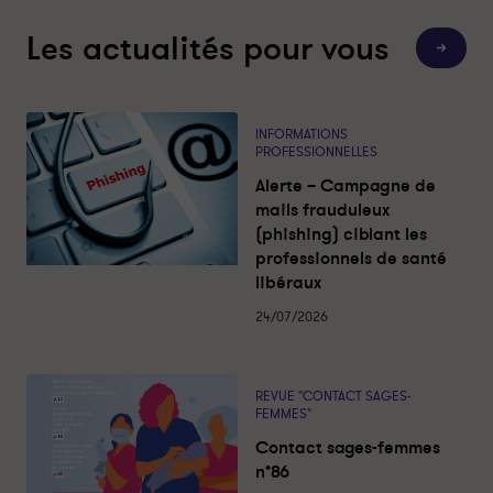
Les actualités pour vous
T
o
u
t
e
s
INFORMATIONS
l
PROFESSIONNELLES
e
s
Alerte – Campagne de
a
c
mails frauduleux
t
(phishing) ciblant les
u
a
professionnels de santé
l
libéraux
i
t
é
24/07/2026
s
REVUE "CONTACT SAGES-
FEMMES"
Contact sages-femmes
n°86