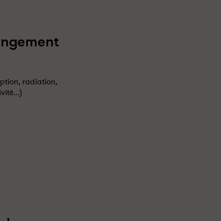
hangement
ption, radiation,
ité...)