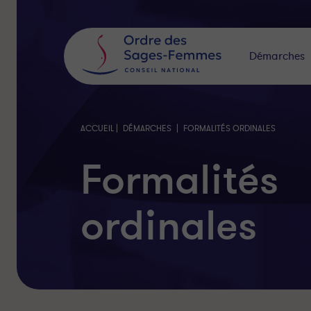
Panneau
de
gestion
des
Démarches
cookies
|
|
ACCUEIL
DÉMARCHES
FORMALITÉS ORDINALES
Formalités
ordinales