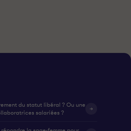
rement du statut libéral ? Ou une
llaboratrices salariées ?
it répondre la sage-femme pour