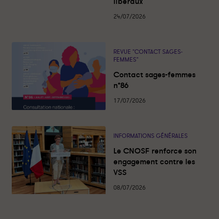
libéraux
i
r
r
t
é
24/07/2026
t
t
s
a
a
g
g
e
e
REVUE "CONTACT SAGES-
FEMMES"
r
r
s
s
Contact sages-femmes
u
u
n°86
r
r
17/07/2026
l
f
i
a
n
c
k
e
INFORMATIONS GÉNÉRALES
e
b
Le CNOSF renforce son
d
o
engagement contre les
i
o
VSS
n
k
08/07/2026