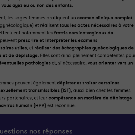
 vous ayez eu ou non des enfants
.
nt, les sages-femmes pratiquent un
examen clinique complet
 gynécologique) et réalisent
tous les actes nécessaires à votre
s effectuent notamment les
frottis cervico-vaginaux de
 peuvent
prescrire et interpréter les examens
aires utiles
, et
réaliser des échographies gynécologiques de
e et de dépistage
. Elles sont ainsi pleinement compétentes pou
éventuelles pathologies
et, si nécessaire,
vous orienter vers un
femmes peuvent également
dépister et traiter certaines
sexuellement transmissibles (IST)
, aussi bien chez les femmes
urs partenaires, et leur
compétence en matière de dépistage
mavirus humain (HPV)
est reconnue.
uestions nos réponses