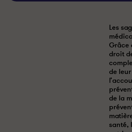
Les
sa
médica
Grâce 
droit d
comple
de leur
l’acco
prévent
de la m
préven
matièr
santé
,