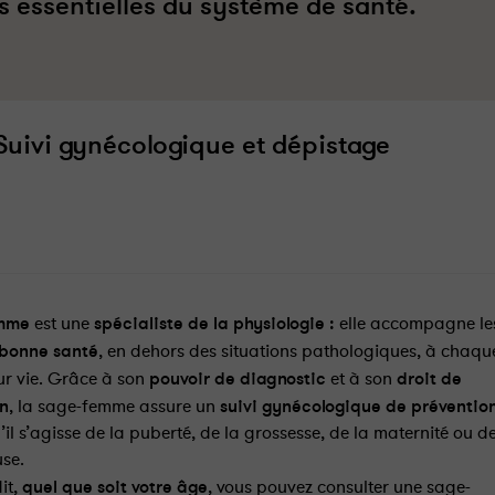
s essentielles du système de santé
.
Suivi gynécologique et dépistage
emme
est une
spécialiste de la physiologie :
elle accompagne le
 bonne santé
, en dehors des situations pathologiques, à chaqu
ur vie. Grâce à son
pouvoir de diagnostic
et à son
droit de
on
, la sage-femme assure un
suivi gynécologique de préventio
il s’agisse de la puberté, de la grossesse, de la maternité ou d
se.
it,
quel que soit votre âge
, vous pouvez consulter une sage-