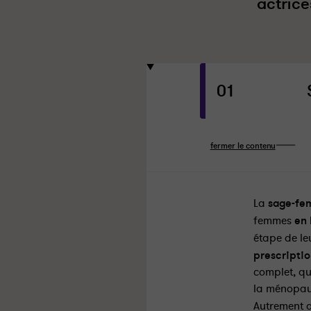
actrice
01
fermer le contenu
La
sage-f
femmes
en
étape de le
prescripti
complet, qu’
la ménopau
Autrement d