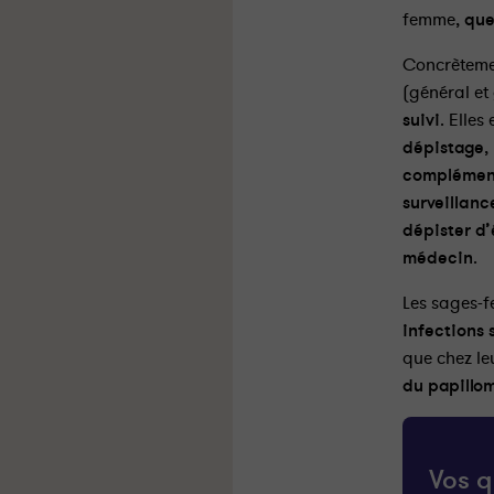
femme,
que
Concrèteme
(général et
suivi
. Elle
dépistage
,
complément
surveillanc
dépister d’
médecin
.
Les sages-
infections 
que chez le
du papillo
Vos q