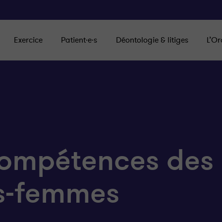
Exercice
Patient·e·s
Déontologie & litiges
L’Or
compétences des
s-femmes