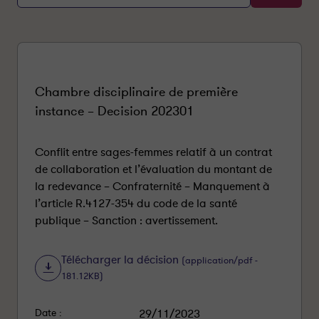
c
h
e
r
c
h
e
r
Chambre disciplinaire de première
instance – Decision 202301
Conflit entre sages-femmes relatif à un contrat
de collaboration et l’évaluation du montant de
la redevance – Confraternité – Manquement à
l’article R.4127-354 du code de la santé
publique – Sanction : avertissement.
Télécharger la décision
(application/pdf -
181.12KB)
Date :
29/11/2023