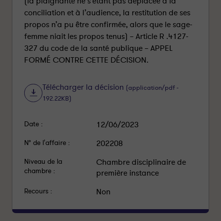
(la plaignante ne s’étant pas déplacée à la
conciliation et à l’audience, la restitution de ses
propos n’a pu être confirmée, alors que le sage-
femme niait les propos tenus) – Article R .4127-
327 du code de la santé publique – APPEL
FORMÉ CONTRE CETTE DÉCISION.
Télécharger la décision
(application/pdf -
192.22KB)
Date :
12/06/2023
N° de l'affaire :
202208
Niveau de la
Chambre disciplinaire de
chambre :
première instance
Recours :
Non