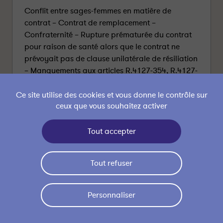
Conflit entre sages-femmes en matière de
contrat – Contrat de remplacement –
Confraternité – Rupture prématurée du contrat
pour raison de santé alors que le contrat ne
prévoyait pas de clause unilatérale de résiliation
– Manquements aux articles R.4127-354, R.4127-
328 du code de la santé publique – Sanction :
Blâme.
Ce site utilise des cookies et vous donne le contrôle sur
ceux que vous souhaitez activer
Télécharger la décision
(application/pdf -
Tout accepter
188.98KB)
Date :
13/03/2023
Tout refuser
N° de l'affaire :
202205
Personnaliser
Niveau de la
Chambre de première
chambre :
instance