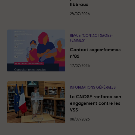
l
libéraux
i
t
é
24/07/2026
s
REVUE "CONTACT SAGES-
FEMMES"
Contact sages-femmes
n°86
17/07/2026
INFORMATIONS GÉNÉRALES
Le CNOSF renforce son
engagement contre les
VSS
08/07/2026