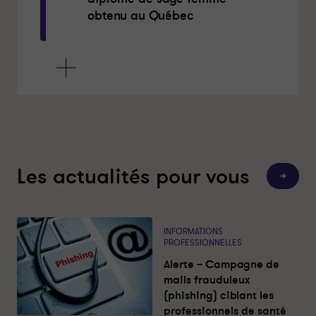
obtenu au Québec
Les actualités pour vous
T
o
u
t
e
s
INFORMATIONS
l
PROFESSIONNELLES
e
s
Alerte – Campagne de
a
c
mails frauduleux
t
(phishing) ciblant les
u
a
professionnels de santé