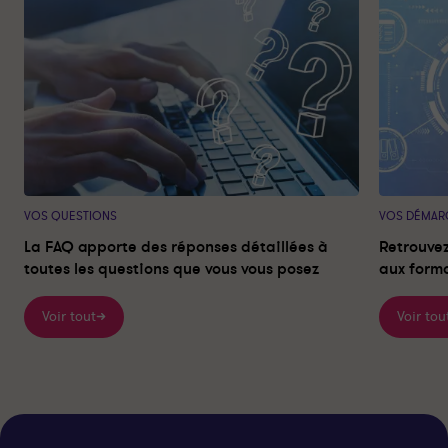
e
t
é
a
n
e
d
n
t
e
t
e
n
t
VOS QUESTIONS
VOS DÉMAR
La FAQ apporte des réponses détaillées à
Retrouvez
toutes les questions que vous vous posez
aux forma
Voir tout
Voir tou