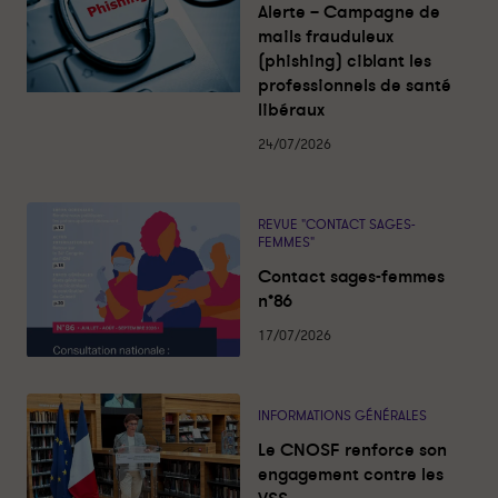
s
Alerte – Campagne de
r
r
a
c
mails frauduleux
t
t
t
(phishing) ciblant les
u
a
a
a
professionnels de santé
g
g
l
libéraux
i
e
e
t
r
r
é
24/07/2026
s
s
s
u
u
r
r
REVUE "CONTACT SAGES-
l
f
FEMMES"
i
a
Contact sages-femmes
n
c
n°86
k
e
e
b
17/07/2026
d
o
i
o
n
k
INFORMATIONS GÉNÉRALES
Le CNOSF renforce son
engagement contre les