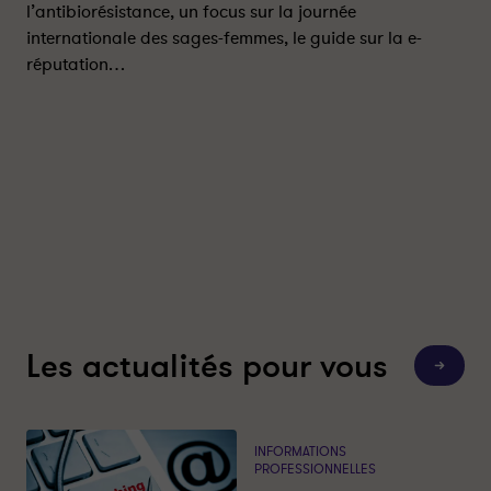
c
c
l’antibiorésistance, un focus sur la journée
t
t
internationale des sages-femmes, le guide sur la e-
s
s
réputation…
a
a
g
g
e
e
s
s
-
-
f
f
e
e
m
m
m
m
e
e
s
s
n
n
Les actualités pour vous
°
°
T
o
5
5
u
9
9
t
e
-
-
s
INFORMATIONS
P
P
l
PROFESSIONNELLES
e
a
a