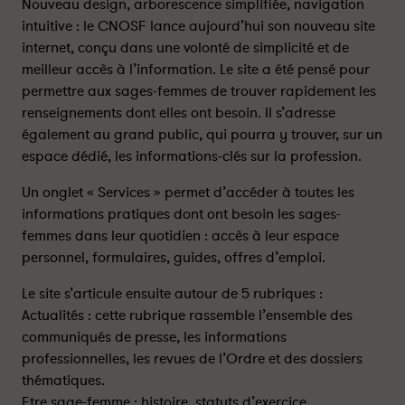
O
O
Nouveau design, arborescence simplifiée, navigation
r
r
intuitive : le CNOSF lance aujourd’hui son nouveau site
d
d
internet, conçu dans une volonté de simplicité et de
r
r
meilleur accès à l’information. Le site a été pensé pour
e
e
permettre aux sages-femmes de trouver rapidement les
d
d
renseignements dont elles ont besoin. Il s’adresse
e
e
également au grand public, qui pourra y trouver, sur un
s
s
espace dédié, les informations-clés sur la profession.
s
s
a
a
Un onglet « Services » permet d’accéder à toutes les
g
g
informations pratiques dont ont besoin les sages-
e
e
femmes dans leur quotidien : accès à leur espace
s
s
personnel, formulaires, guides, offres d’emploi.
-
-
f
f
Le site s’articule ensuite autour de 5 rubriques :
e
e
Actualités : cette rubrique rassemble l’ensemble des
m
m
communiqués de presse, les informations
m
m
professionnelles, les revues de l’Ordre et des dossiers
e
e
s
s
thématiques.
l
l
Etre sage-femme : histoire, statuts d’exercice,