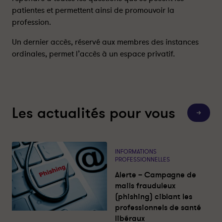
t
t
patientes et permettent ainsi de promouvoir la
e
e
profession.
r
r
n
n
Un dernier accès, réservé aux membres des instances
e
e
ordinales, permet l’accès à un espace privatif.
t
t
-
-
P
P
a
a
r
r
Les actualités pour vous
t
t
T
o
a
a
u
g
g
t
e
e
e
s
INFORMATIONS
r
r
l
PROFESSIONNELLES
e
s
s
s
Alerte – Campagne de
a
u
u
c
mails frauduleux
r
r
t
(phishing) ciblant les
u
l
f
a
professionnels de santé
i
a
l
libéraux
i