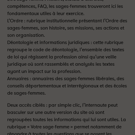
a
a
compétences, FAQ, les sages-femmes trouveront ici les
n
n
fondamentaux utiles à leur exercice.
c
c
L’Ordre : rubrique institutionnelle présentant l’Ordre des
e
e
sages-femmes, son histoire, ses missions, ses actions et
s
s
son organisation.
o
o
Déontologie et informations juridiques : cette rubrique
n
n
regroupe le code de déontologie, l’ensemble des textes
n
n
de loi qui régissent la profession ainsi qu’une veille
o
o
juridique où sont rassemblés et analysés les textes
u
u
v
v
ayant un impact sur la profession.
e
e
Annuaires : annuaires des sages-femmes libérales, des
a
a
conseils départementaux et interrégionaux et des écoles
u
u
de sages-femmes.
s
s
i
i
Deux accès ciblés : par simple clic, l’internaute peut
t
t
basculer sur une autre version du site où sont
e
e
regroupées toutes les informations qui lui sont utiles. La
I
I
rubrique « Votre sage-femme » permet notamment de
n
n
répondre à toutes les questions que se posent les