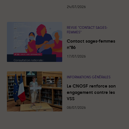
n
c
t
k
e
é
24/07/2026
s
e
b
d
o
i
o
REVUE "CONTACT SAGES-
n
k
FEMMES"
Contact sages-femmes
n°86
17/07/2026
INFORMATIONS GÉNÉRALES
Le CNOSF renforce son
engagement contre les
VSS
08/07/2026