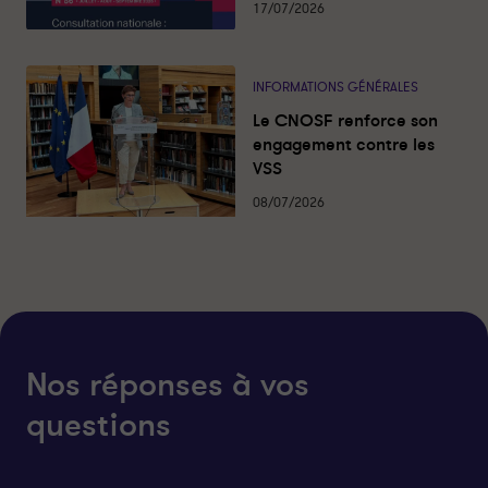
17/07/2026
a
a
g
g
e
e
r
r
INFORMATIONS GÉNÉRALES
s
s
Le CNOSF renforce son
u
u
engagement contre les
r
r
VSS
l
f
08/07/2026
i
a
n
c
k
e
e
b
d
o
i
o
n
k
Nos réponses à vos
questions