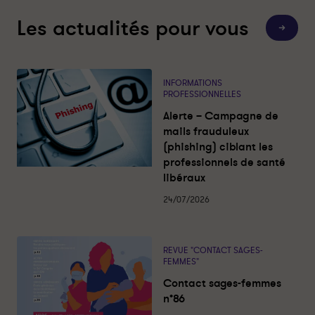
c
c
t
t
Les actualités pour vous
T
s
s
o
a
a
u
t
g
g
e
e
e
s
INFORMATIONS
l
s
s
PROFESSIONNELLES
e
-
-
s
Alerte – Campagne de
a
f
f
c
mails frauduleux
t
e
e
(phishing) ciblant les
u
m
m
a
professionnels de santé
l
m
m
libéraux
i
e
e
t
é
24/07/2026
s
s
s
4
4
2
2
-
-
REVUE "CONTACT SAGES-
FEMMES"
P
P
a
a
Contact sages-femmes
r
r
n°86
t
t