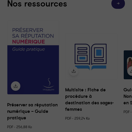
Nos ressources
T
o
u
t
e
s
n
o
s
r
e
s
s
o
u
r
c
e
s
Multisite : Fiche de
Gui
procédure à
Non
destination des sages-
en 
Préserver sa réputation
femmes
numérique – Guide
PDF -
pratique
PDF - 259,24 Ko
PDF - 256,88 Ko