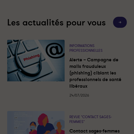
Les actualités pour vous
T
o
u
t
e
s
INFORMATIONS
l
PROFESSIONNELLES
e
s
Alerte – Campagne de
a
c
mails frauduleux
t
(phishing) ciblant les
u
a
professionnels de santé
l
libéraux
i
t
é
24/07/2026
s
REVUE "CONTACT SAGES-
FEMMES"
Contact sages-femmes