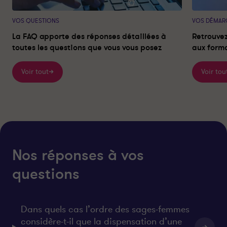
VOS QUESTIONS
VOS DÉMAR
La FAQ apporte des réponses détaillées à
Retrouvez
toutes les questions que vous vous posez
aux forma
Voir tout
Voir tou
Nos réponses à vos
questions
Dans quels cas l’ordre des sages-femmes
considère-t-il que la dispensation d’une