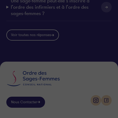
Une sage-femme peut-elle s’inscrire à
l’ordre des infirmiers et à l’ordre des
sages-femmes ?
Voir toutes nos réponses
Nous Contacter
i
f
n
a
s
c