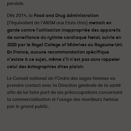
:
:
persiste.
v
v
i
i
Dès 2014, la
Food and Drug Administration
g
g
(l’équivalent de l’ANSM aux Etats-Unis)
mettait en
i
i
garde contre l’utilisation inappropriée des appareils
l
l
de surveillance du rythme cardiaque fœtal, suivie en
a
a
2020 par le Royal College of Midwives au Royaume-Uni.
n
n
En France, aucune recommandation spécifique
c
c
n’existe à ce sujet, même s’il n’est pas sans rappeler
e
e
-
-
celui des échographies dites plaisir.
P
P
Le Conseil national de l’Ordre des sages-femmes va
a
a
r
r
prendre contact avec la Direction générale de la santé
t
t
afin de lui faire part de ses préoccupations concernant
a
a
la commercialisation et l’usage des moniteurs fœtaux
g
g
par le grand public.
e
e
r
r
s
s
u
u