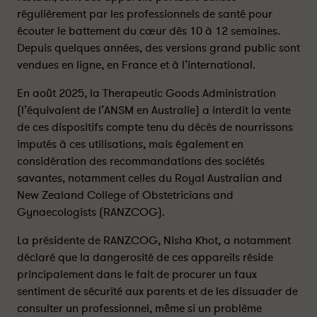
t
t
régulièrement par les professionnels de santé pour
e
e
écouter le battement du cœur dès 10 à 12 semaines.
u
u
Depuis quelques années, des versions grand public sont
r
r
vendues en ligne, en France et à l’international.
s
s
f
f
En août 2025, la Therapeutic Goods Administration
œ
œ
(l’équivalent de l’ANSM en Australie) a interdit la vente
t
t
de ces dispositifs compte tenu du décès de nourrissons
a
a
imputés à ces utilisations, mais également en
u
u
considération des recommandations des sociétés
x
x
savantes, notamment celles du Royal Australian and
à
à
New Zealand College of Obstetricians and
d
d
o
o
Gynaecologists (RANZCOG).
m
m
La présidente de RANZCOG, Nisha Khot, a notamment
i
i
déclaré que la dangerosité de ces appareils réside
c
c
i
i
principalement dans le fait de procurer un faux
l
l
sentiment de sécurité aux parents et de les dissuader de
e
e
consulter un professionnel, même si un problème