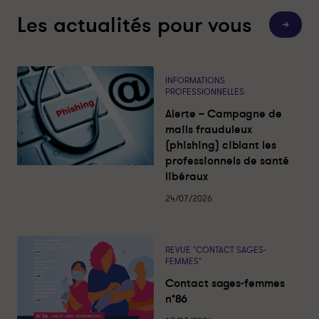
r
r
Les actualités pour vous
T
l
f
o
i
a
u
t
n
c
e
k
e
s
INFORMATIONS
l
e
b
PROFESSIONNELLES
e
d
o
s
Alerte – Campagne de
a
i
o
c
mails frauduleux
t
n
k
(phishing) ciblant les
u
a
professionnels de santé
l
libéraux
i
t
é
24/07/2026
s
REVUE "CONTACT SAGES-
FEMMES"
Contact sages-femmes
n°86