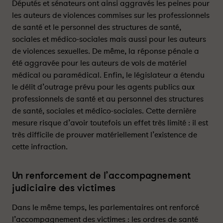
Députés et sénateurs ont ainsi aggravés les peines pour
n
n
c
c
les auteurs de violences commises sur les professionnels
e
e
de santé et le personnel des structures de santé,
s
s
sociales et médico-sociales mais aussi pour les auteurs
a
a
de violences sexuelles. De même, la réponse pénale a
u
u
été aggravée pour les auteurs de vols de matériel
x
x
médical ou paramédical. Enfin, le législateur a étendu
s
s
le délit d’outrage prévu pour les agents publics aux
o
o
professionnels de santé et au personnel des structures
i
i
de santé, sociales et médico-sociales. Cette dernière
g
g
mesure risque d’avoir toutefois un effet très limité : il est
n
n
très difficile de prouver matériellement l’existence de
a
a
n
n
cette infraction.
t
t
s
s
Un renforcement de l’accompagnement
-
-
judiciaire des victimes
P
P
a
a
Dans le même temps, les parlementaires ont renforcé
r
r
l’accompagnement des victimes : les ordres de santé