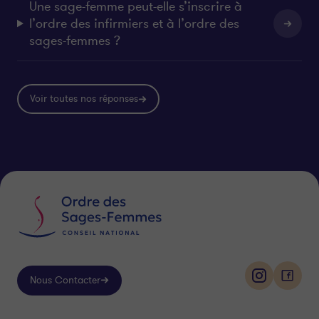
Une sage-femme peut-elle s’inscrire à
l’ordre des infirmiers et à l’ordre des
sages-femmes ?
Voir toutes nos réponses
Nous Contacter
i
f
n
a
s
c