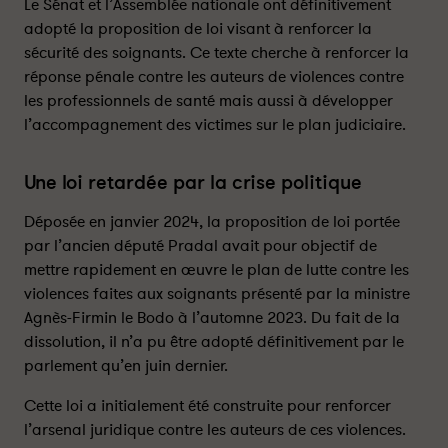
P
P
Le Sénat et l’Assemblée nationale ont définitivement
a
a
adopté la proposition de loi visant à renforcer la
r
r
sécurité des soignants. Ce texte cherche à renforcer la
l
l
réponse pénale contre les auteurs de violences contre
e
e
les professionnels de santé mais aussi à développer
m
m
l’accompagnement des victimes sur le plan judiciaire.
e
e
n
n
t
t
Une loi retardée par la crise politique
d
d
Déposée en janvier 2024, la proposition de loi portée
u
u
r
r
par l’ancien député Pradal avait pour objectif de
c
c
mettre rapidement en œuvre le plan de lutte contre les
i
i
violences faites aux soignants présenté par la ministre
t
t
Agnès-Firmin le Bodo à l’automne 2023. Du fait de la
l
l
dissolution, il n’a pu être adopté définitivement par le
e
e
parlement qu’en juin dernier.
s
s
s
s
Cette loi a initialement été construite pour renforcer
a
a
l’arsenal juridique contre les auteurs de ces violences.
n
n