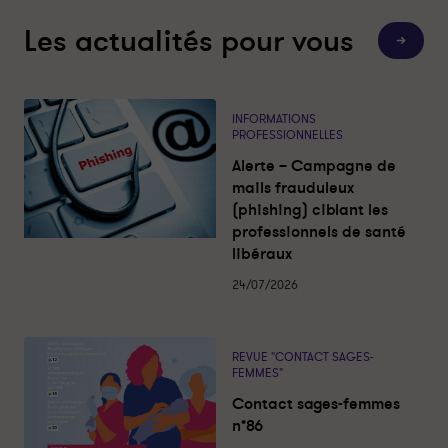
Les actualités pour vous
T
o
u
t
e
s
INFORMATIONS
l
PROFESSIONNELLES
e
s
Alerte – Campagne de
a
c
mails frauduleux
t
(phishing) ciblant les
u
a
professionnels de santé
l
libéraux
i
t
é
24/07/2026
s
REVUE "CONTACT SAGES-
FEMMES"
Contact sages-femmes
n°86