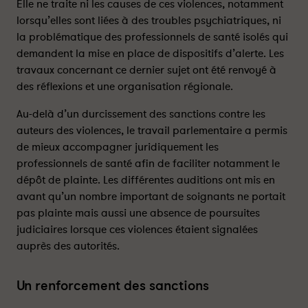
Elle ne traite ni les causes de ces violences, notamment
c
c
lorsqu’elles sont liées à des troubles psychiatriques, ni
t
t
la problématique des professionnels de santé isolés qui
i
i
demandent la mise en place de dispositifs d’alerte. Les
o
o
travaux concernant ce dernier sujet ont été renvoyé à
n
n
des réflexions et une organisation régionale.
s
s
c
c
Au-delà d’un durcissement des sanctions contre les
o
o
auteurs des violences, le travail parlementaire a permis
n
n
de mieux accompagner juridiquement les
t
t
r
r
professionnels de santé afin de faciliter notamment le
e
e
dépôt de plainte. Les différentes auditions ont mis en
l
l
avant qu’un nombre important de soignants ne portait
e
e
pas plainte mais aussi une absence de poursuites
s
s
judiciaires lorsque ces violences étaient signalées
v
v
auprès des autorités.
i
i
o
o
l
l
Un renforcement des sanctions
e
e