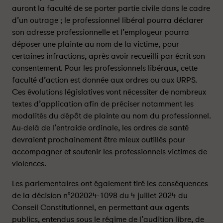
t
t
auront la faculté de se porter partie civile dans le cadre
a
a
d’un outrage ; le professionnel libéral pourra déclarer
g
g
son adresse professionnelle et l’employeur pourra
e
e
r
r
déposer une plainte au nom de la victime, pour
s
s
certaines infractions, après avoir recueilli par écrit son
u
u
consentement. Pour les professionnels libéraux, cette
r
r
faculté d’action est donnée aux ordres ou aux URPS.
l
f
Ces évolutions législatives vont nécessiter de nombreux
i
a
textes d’application afin de préciser notamment les
n
c
modalités du dépôt de plainte au nom du professionnel.
k
e
Au-delà de l’entraide ordinale, les ordres de santé
e
b
devraient prochainement être mieux outillés pour
d
o
accompagner et soutenir les professionnels victimes de
i
o
violences.
n
k
Les parlementaires ont également tiré les conséquences
de la décision n°202024-1098 du 4 juillet 2024 du
Conseil Constitutionnel, en permettant aux agents
publics, entendus sous le régime de l’audition libre, de