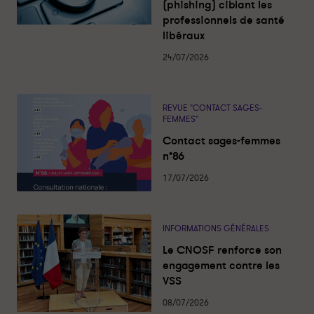
(phishing) ciblant les
u
r
r
a
professionnels de santé
t
t
l
libéraux
i
a
a
t
é
g
g
24/07/2026
s
e
e
r
r
s
s
REVUE "CONTACT SAGES-
u
u
FEMMES"
r
r
Contact sages-femmes
l
f
n°86
i
a
17/07/2026
n
c
k
e
e
b
d
o
INFORMATIONS GÉNÉRALES
i
o
Le CNOSF renforce son
n
k
engagement contre les
VSS
08/07/2026