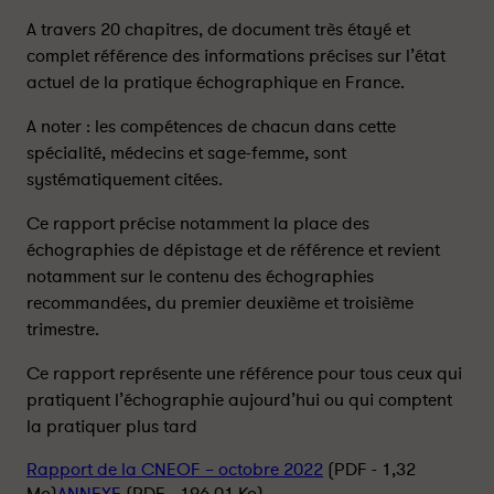
r
r
t
t
A travers 20 chapitres, de document très étayé et
d
d
complet référence des informations précises sur l’état
e
e
actuel de la pratique échographique en France.
l
l
a
a
A noter : les compétences de chacun dans cette
C
C
spécialité, médecins et sage-femme, sont
N
N
systématiquement citées.
E
E
O
O
Ce rapport précise notamment la place des
F
F
échographies de dépistage et de référence et revient
-
-
notamment sur le contenu des échographies
P
P
recommandées, du premier deuxième et troisième
a
a
trimestre.
r
r
t
t
Ce rapport représente une référence pour tous ceux qui
a
a
pratiquent l’échographie aujourd’hui ou qui comptent
g
g
la pratiquer plus tard
e
e
r
r
Rapport de la CNEOF – octobre 2022
(PDF - 1,32
s
s