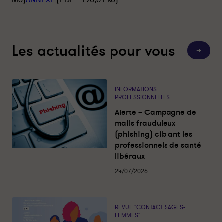
Mo)
ANNEXE
(PDF - 196,01 Ko)
u
u
r
r
l
f
i
a
Les actualités pour vous
n
c
T
o
k
e
u
e
b
t
e
d
o
s
INFORMATIONS
l
i
o
PROFESSIONNELLES
e
n
k
s
Alerte – Campagne de
a
c
mails frauduleux
t
(phishing) ciblant les
u
a
professionnels de santé
l
libéraux
i
t
é
24/07/2026
s
REVUE "CONTACT SAGES-
FEMMES"