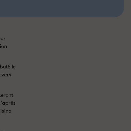
our
ion
buté le
 vers
seront
u’après
isine