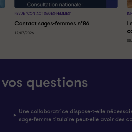
REVUE "CONTACT SAGES-FEMMES"
IN
Contact sages-femmes n°86
L
c
17/07/2026
08
 vos questions
Une collaboratrice dispose-t-elle nécessai
sage-femme titulaire peut-elle avoir des co