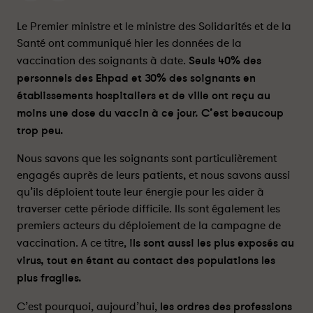
e
e
s
s
Le Premier ministre et le ministre des Solidarités et de la
O
O
Santé ont communiqué hier les données de la
r
r
vaccination des soignants à date.
Seuls 40% des
d
d
personnels des Ehpad et 30% des soignants en
r
r
établissements hospitaliers et de ville ont reçu au
e
e
moins une dose du vaccin à ce jour. C’est beaucoup
s
s
trop peu.
d
d
e
e
Nous savons que les soignants sont particulièrement
s
s
engagés auprès de leurs patients, et nous savons aussi
p
p
qu’ils déploient toute leur énergie pour les aider à
r
r
traverser cette période difficile. Ils sont également les
o
o
f
f
premiers acteurs du déploiement de la campagne de
e
e
vaccination. A ce titre,
ils sont aussi les plus exposés au
s
s
virus, tout en étant au contact des populations les
s
s
plus fragiles.
i
i
o
o
C’est pourquoi, aujourd’hui,
les ordres des professions