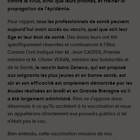
contre le virus, ainsi que leurs proches, et freiner la
a
a
g
g
propagation de l’épidémie.
e
e
Pour rappel,
tous les professionnels de santé peuvent
r
r
s
s
aujourd’hui avoir accès au vaccin, quel que soit leur
u
u
âge et leur état de santé
. Des doses leurs ont été
r
r
spécifiquement réservées et continueront à l’être.
l
f
Comme l’ont indiqué hier M. Jean CASTEX, Premier
i
a
ministre et M. Olivier VERAN, ministre des Solidarités et
n
c
de la Santé,
le vaccin Astra Zeneca, qui est proposé
k
e
aux soignants les plus jeunes et en bonne santé, est
e
b
sûr et son efficacité est amplement démontrée par les
d
o
i
o
études réalisées en Israël et en Grande Bretagne où il
n
k
a été largement administré
. Rien ne s’oppose donc
désormais à ce qu’ils accèdent à la vaccination et nous
en appellerons directement aux pouvoirs publics si tel
n’était pas le cas.
Bien entendu, cette vaccination massive de nos