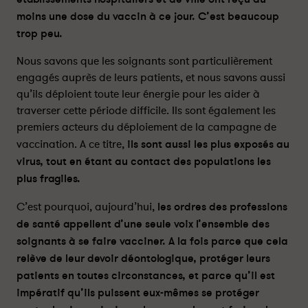
s
s
moins une dose du vaccin à ce jour. C’est beaucoup
e
e
trop peu.
f
f
a
a
Nous savons que les soignants sont particulièrement
i
i
engagés auprès de leurs patients, et nous savons aussi
r
r
qu’ils déploient toute leur énergie pour les aider à
e
e
traverser cette période difficile. Ils sont également les
v
v
premiers acteurs du déploiement de la campagne de
a
a
c
c
vaccination. A ce titre,
ils sont aussi les plus exposés au
c
c
virus, tout en étant au contact des populations les
i
i
plus fragiles.
n
n
e
e
C’est pourquoi, aujourd’hui,
les ordres des professions
r
r
de santé appellent d’une seule voix l’ensemble des
-
-
soignants à se faire vacciner. A la fois parce que cela
P
P
relève de leur devoir déontologique, protéger leurs
a
a
patients en toutes circonstances, et parce qu’il est
r
r
impératif qu’ils puissent eux-mêmes se protéger
t
t