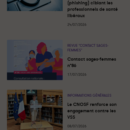
(phishing) ciblant les
u
a
professionnels de santé
l
libéraux
i
t
é
24/07/2026
s
REVUE "CONTACT SAGES-
FEMMES"
Contact sages-femmes
n°86
17/07/2026
INFORMATIONS GÉNÉRALES
Le CNOSF renforce son
engagement contre les
VSS
08/07/2026