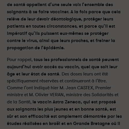
n
n
de santé appellent d’une seule voix l’ensemble des
s
s
soignants à se faire vacciner. A la fois parce que cela
d
d
relève de leur devoir déontologique, protéger leurs
e
e
patients en toutes circonstances, et parce qu’il est
s
s
a
a
impératif qu’ils puissent eux-mêmes se protéger
n
n
contre le virus, ainsi que leurs proches, et freiner la
t
t
propagation de l’épidémie.
é
é
a
a
Pour rappel,
tous les professionnels de santé peuvent
p
p
aujourd’hui avoir accès au vaccin, quel que soit leur
p
p
âge et leur état de santé
. Des doses leurs ont été
e
e
spécifiquement réservées et continueront à l’être.
l
l
Comme l’ont indiqué hier M. Jean CASTEX, Premier
l
l
ministre et M. Olivier VERAN, ministre des Solidarités et
e
e
de la Santé,
le vaccin Astra Zeneca, qui est proposé
n
n
aux soignants les plus jeunes et en bonne santé, est
t
t
l
l
sûr et son efficacité est amplement démontrée par les
’
’
études réalisées en Israël et en Grande Bretagne où il
e
e