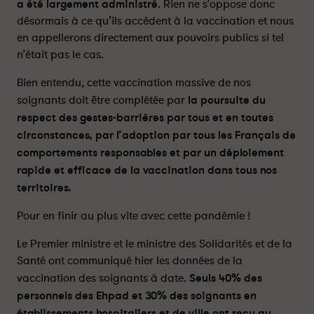
a été largement administré
. Rien ne s’oppose donc
n
n
désormais à ce qu’ils accèdent à la vaccination et nous
s
s
en appellerons directement aux pouvoirs publics si tel
e
e
n’était pas le cas.
m
m
b
b
Bien entendu, cette vaccination massive de nos
l
l
soignants doit être complétée par
la poursuite du
e
e
respect des gestes-barrières par tous et en toutes
d
d
circonstances, par l’adoption par tous les Français de
e
e
s
s
comportements responsables et par un déploiement
s
s
rapide et efficace de la vaccination dans tous nos
o
o
territoires.
i
i
g
g
Pour en finir au plus vite avec cette pandémie !
n
n
Le Premier ministre et le ministre des Solidarités et de la
a
a
n
n
Santé ont communiqué hier les données de la
t
t
vaccination des soignants à date.
Seuls 40% des
s
s
personnels des Ehpad et 30% des soignants en
à
à
établissements hospitaliers et de ville ont reçu au