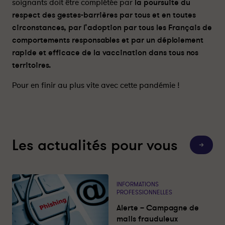
soignants doit être complétée par
la poursuite du
respect des gestes-barrières par tous et en toutes
circonstances, par l’adoption par tous les Français de
comportements responsables et par un déploiement
rapide et efficace de la vaccination dans tous nos
territoires.
Pour en finir au plus vite avec cette pandémie !
Les actualités pour vous
T
o
u
t
e
s
INFORMATIONS
l
PROFESSIONNELLES
e
s
Alerte – Campagne de
a
c
mails frauduleux
t