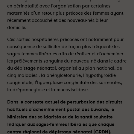
s
s
en périnatalité avec l’organisation par certaines
-
-
maternités d’un retour plus précoce des femmes ayant
f
f
récemment accouché et des nouveau-nés à leur
e
e
domicile.
m
m
m
m
Ces sorties hospitalières précoces ont notamment pour
e
e
conséquence de solliciter de façon plus fréquente les
s
s
sages-femmes libérales afin de réaliser et d’acheminer
l
l
les prélèvements sanguins du nouveau-né dans le cadre
i
i
du dépistage néonatal, organisé au plan national, de
b
b
cinq maladies : la phénylcétonurie, l’hypothyroïdie
é
é
congénitale, l’hyperplasie congénitale des surrénales,
r
r
a
a
la drépanocytose et la mucoviscidose.
l
l
Dans le contexte actuel de perturbation des circuits
e
e
s
s
habituels d’acheminement postal des buvards, le
e
e
Ministère des solidarités et de la santé souhaite
t
t
indiquer aux sages-femmes libérales que chaque
t
t
centre régional de dépistage néonatal (CRDN),