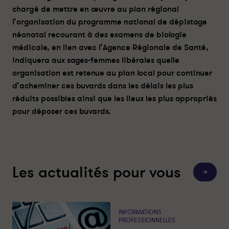
e
e
chargé de mettre en œuvre au plan régional
s
s
l’organisation du programme national de dépistage
t
t
néonatal recourant à des examens de biologie
s
s
médicale, en lien avec l’Agence Régionale de Santé,
d
d
e
e
indiquera aux sages-femmes libérales quelle
G
G
organisation est retenue au plan local pour continuer
u
u
d’acheminer ces buvards dans les délais les plus
t
t
réduits possibles ainsi que les lieux les plus appropriés
h
h
pour déposer ces buvards.
r
r
i
i
e
e
-
-
P
P
Les actualités pour vous
a
a
T
o
r
r
u
t
t
t
e
a
a
s
INFORMATIONS
g
g
l
PROFESSIONNELLES
e
e
e