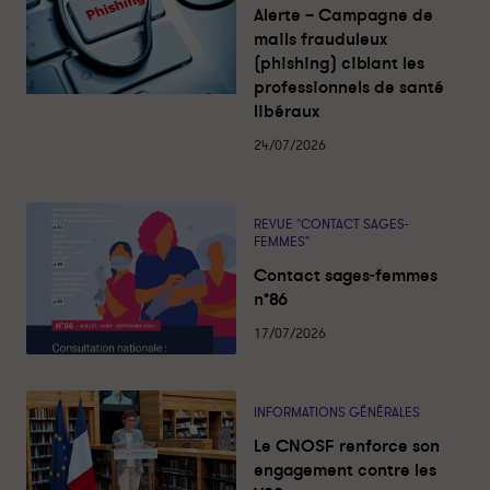
s
Alerte – Campagne de
r
r
a
c
mails frauduleux
s
s
t
(phishing) ciblant les
u
u
u
a
professionnels de santé
r
r
l
libéraux
i
l
f
t
i
a
é
24/07/2026
s
n
c
k
e
e
b
REVUE "CONTACT SAGES-
d
o
FEMMES"
i
o
Contact sages-femmes
n
k
n°86
17/07/2026
INFORMATIONS GÉNÉRALES
Le CNOSF renforce son
engagement contre les