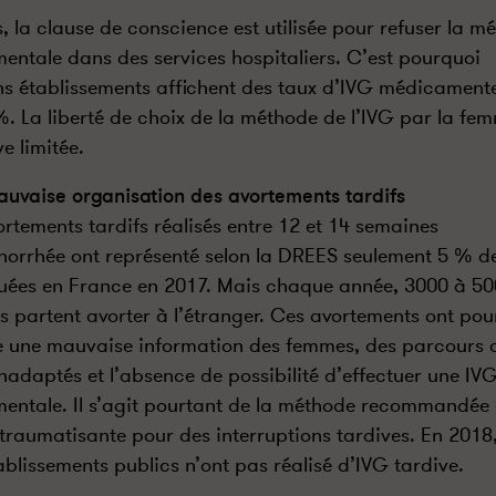
s, la clause de conscience est utilisée pour refuser la m
mentale dans des services hospitaliers. C’est pourquoi
ns établissements affichent des taux d’IVG médicament
. La liberté de choix de la méthode de l’IVG par la fe
e limitée.
uvaise organisation des avortements tardifs
ortements tardifs réalisés entre 12 et 14 semaines
orrhée ont représenté selon la DREES seulement 5 % d
uées en France en 2017. Mais chaque année, 3000 à 5
 partent avorter à l’étranger. Ces avortements ont pou
e une mauvaise information des femmes, des parcours 
inadaptés et l’absence de possibilité d’effectuer une IV
mentale. Il s’agit pourtant de la méthode recommandée 
traumatisante pour des interruptions tardives. En 2018
ablissements publics n’ont pas réalisé d’IVG tardive.