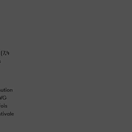
 (7,4
s
nution
IVG
fois
tivale