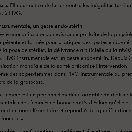
se. Elle permettra de lutter contre les inégalités territor
s à l’IVG.
instrumentale, un geste endo-utérin
e-femme qui a une connaissance parfaite de la physiol
mpétente et formée pour pratiquer des gestes endo-utér
a pose de stérilet, la délivrance artificielle ou la révis
e. L’IVG instrumentale est un geste endo-utérin. Depuis 
nisation mondiale de la santé préconise l’intervention
me des sages-femmes dans l’IVG instrumentale au pre
tre de la grossesse.
e-femme est un personnel médical capable de réaliser l
mentales des femmes en bonne santé, dès lors qu’elle a s
rmation complémentaire et répond à des qualifications
sionnelles.
alable : une formation complémentaire et une pratiqu