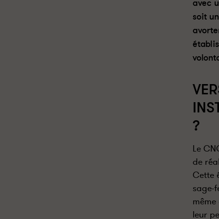
avec u
soit u
avorte
établi
volont
VER
INS
?
Le CNO
de réa
Cette 
sage-f
même d
leur p