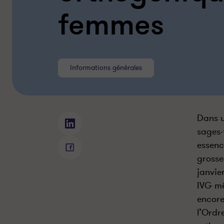
femmes
Informations générales
Dans u
P
sages-
l
essenc
a
P
grosses
i
l
janvie
d
a
o
IVG mé
i
y
d
encore
e
o
l’Ordr
r
y