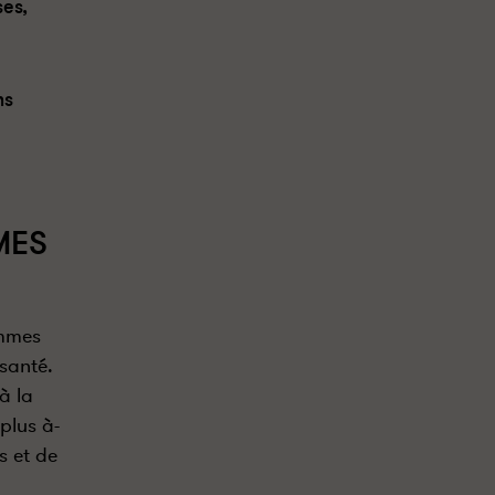
es,
ns
MES
emmes
santé.
à la
plus à-
s et de