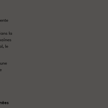
tente
dans la
maines
l, le
’une
e
nnées