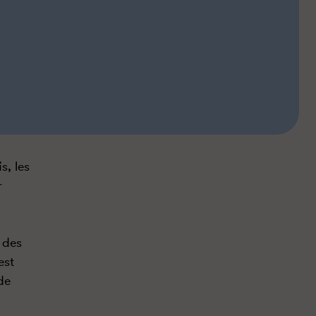
s, les
r
 des
est
de