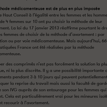
hode médicamenteuse est de plus en plus imposée
le Haut Conseil à l’égalité entre les femmes et les homme
de 4 femmes sur 10 ont pu choisir la méthode de leur
ment. La loi du 17 janvier 2013 réaffirme pourtant le dr
es femmes de choisir de la méthode d’avortement : par
tion ou par voie médicamenteuse. Mais aujourd’hui, 6
atiquées France ont été réalisées par la méthode
amenteuse.
er des comprimés n’est pas forcément la solution la pl
e, ni la plus discrète. Il y a une possibilité importante 
ments pendant 3 à 10 jours qui peuvent potentiellemen
quer la reprise du travail mais aussi la faculté de gard
e son IVG auprès de son entourage pour les femmes qui 
nt. Cela est particulièrement vrai pour les mineures isol
nt recourir à l’avortement.