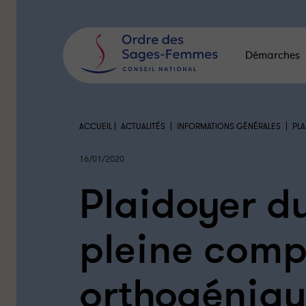
Panneau
de
gestion
des
Démarches
cookies
|
|
|
ACCUEIL
ACTUALITÉS
INFORMATIONS GÉNÉRALES
PL
16/01/2020
Plaidoyer 
pleine com
orthogéniqu