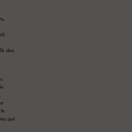
s,
oit
6% des
us
de
t
er
le
ées qui