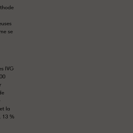
éthode
euses
mme se
es IVG
000
r
de
G
et la
, 13 %