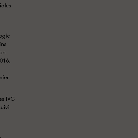
iales
ogie
ins
ion
2016,
mier
es IVG
uivi
e