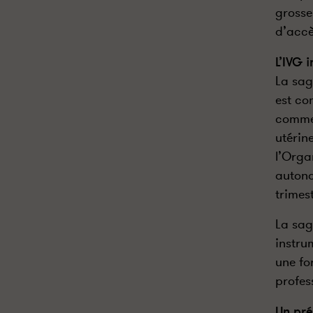
grosses
d’accè
L’IVG 
La sag
est co
comme l
utérin
l’Orga
autono
trimes
La sag
instru
une fo
profes
Un pré