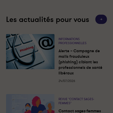
t
t
a
a
u
u
Les actualités pour vous
x
x
T
s
s
o
u
a
a
t
e
g
g
s
INFORMATIONS
e
e
l
PROFESSIONNELLES
e
s
s
s
Alerte – Campagne de
-
-
a
c
mails frauduleux
f
f
t
(phishing) ciblant les
e
e
u
a
professionnels de santé
m
m
l
libéraux
i
m
m
t
e
e
é
24/07/2026
s
s
s
l
l
i
i
REVUE "CONTACT SAGES-
b
b
FEMMES"
é
é
Contact sages-femmes