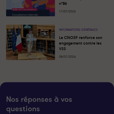
r
r
n°86
a
a
l
l
17/07/2026
e
e
s
s
-
-
INFORMATIONS GÉNÉRALES
P
P
Le CNOSF renforce son
a
a
engagement contre les
r
r
VSS
t
t
a
a
08/07/2026
g
g
e
e
r
r
s
s
u
u
r
r
l
f
Nos réponses à vos
i
a
questions
n
c
k
e