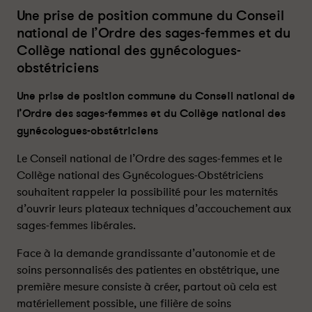
v
v
Une prise de position commune du Conseil
e
e
national de l’Ordre des sages-femmes et du
r
r
t
t
Collège national des gynécologues-
u
u
obstétriciens
r
r
e
e
Une prise de position commune du Conseil national de
d
d
l’Ordre des sages-femmes et du Collège national des
e
e
gynécologues-obstétriciens
s
s
p
p
Le Conseil national de l’Ordre des sages-femmes et le
l
l
Collège national des Gynécologues-Obstétriciens
a
a
souhaitent rappeler la possibilité pour les maternités
t
t
d’ouvrir leurs plateaux techniques d’accouchement aux
e
e
sages-femmes libérales.
a
a
u
u
Face à la demande grandissante d’autonomie et de
x
x
soins personnalisés des patientes en obstétrique, une
t
t
première mesure consiste à créer, partout où cela est
e
e
matériellement possible, une filière de soins
c
c