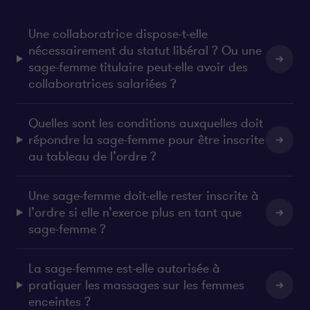
e
b
d
o
Une collaboratrice dispose-t-elle
i
o
nécessairement du statut libéral ? Ou une
n
k
sage-femme titulaire peut-elle avoir des
collaboratrices salariées ?
Quelles sont les conditions auxquelles doit
répondre la sage-femme pour être inscrite
au tableau de l’ordre ?
Une sage-femme doit-elle rester inscrite à
l’ordre si elle n’exerce plus en tant que
sage-femme ?
La sage-femme est-elle autorisée à
pratiquer les massages sur les femmes
enceintes ?