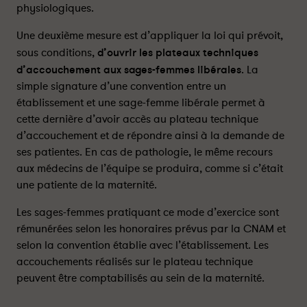
physiologiques.
h
h
n
n
Une deuxième mesure est d’appliquer la loi qui prévoit,
i
i
sous conditions,
d’ouvrir les plateaux techniques
q
q
d’accouchement aux sages-femmes libérales
. La
u
u
simple signature d’une convention entre un
e
e
s
s
établissement et une sage-femme libérale permet à
d
d
cette dernière d’avoir accès au plateau technique
’
’
d’accouchement et de répondre ainsi à la demande de
a
a
ses patientes. En cas de pathologie, le même recours
c
c
aux médecins de l’équipe se produira, comme si c’était
c
c
une patiente de la maternité.
o
o
u
u
Les sages-femmes pratiquant ce mode d’exercice sont
c
c
rémunérées selon les honoraires prévus par la CNAM et
h
h
selon la convention établie avec l’établissement. Les
e
e
accouchements réalisés sur le plateau technique
m
m
peuvent être comptabilisés au sein de la maternité.
e
e
n
n