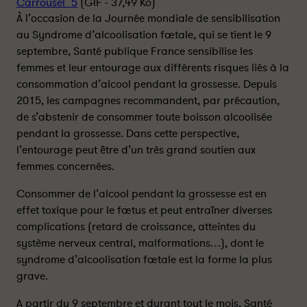
u
u
Carrousel_5
(GIF - 37,49 Ko)
r
r
À l’occasion de la Journée mondiale de sensibilisation
n
n
au Syndrome d’alcoolisation fœtale, qui se tient le 9
é
é
septembre, Santé publique France sensibilise les
e
e
femmes et leur entourage aux différents risques liés à la
m
m
consommation d’alcool pendant la grossesse. Depuis
o
o
2015, les campagnes recommandent, par précaution,
n
n
de s’abstenir de consommer toute boisson alcoolisée
d
d
pendant la grossesse. Dans cette perspective,
i
i
l’entourage peut être d’un très grand soutien aux
a
a
femmes concernées.
l
l
e
e
Consommer de l’alcool pendant la grossesse est en
d
d
effet toxique pour le fœtus et peut entraîner diverses
e
e
complications (retard de croissance, atteintes du
s
s
e
e
système nerveux central, malformations…), dont le
n
n
syndrome d’alcoolisation fœtale est la forme la plus
s
s
grave.
i
i
b
b
A partir du 9 septembre et durant tout le mois, Santé