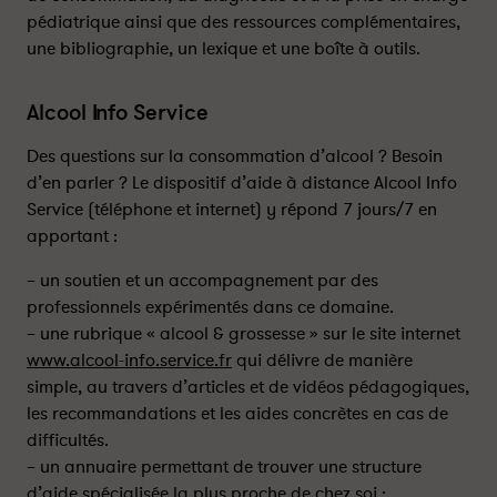
’
’
pédiatrique ainsi que des ressources complémentaires,
a
a
une bibliographie, un lexique et une boîte à outils.
l
l
c
c
o
o
Alcool Info Service
o
o
l
l
Des questions sur la consommation d’alcool ? Besoin
i
i
d’en parler ? Le dispositif d’aide à distance Alcool Info
s
s
Service (téléphone et internet) y répond 7 jours/7 en
a
a
apportant :
t
t
i
i
– un soutien et un accompagnement par des
o
o
professionnels expérimentés dans ce domaine.
n
n
– une rubrique « alcool & grossesse » sur le site internet
f
f
www.alcool-info.service.fr
qui délivre de manière
œ
œ
simple, au travers d’articles et de vidéos pédagogiques,
t
t
les recommandations et les aides concrètes en cas de
a
a
difficultés.
l
l
– un annuaire permettant de trouver une structure
e
e
d’aide spécialisée la plus proche de chez soi :