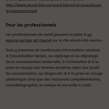
-
-
http://www.alcool-info-service.fr/alcool-et-vous/alcool-
P
P
a
a
grossesse/accueil
.
r
r
t
t
Pour les professionnels
a
a
g
g
Les professionnels de santé peuvent accéder à
un
e
e
espace qui leur est réservé
sur le site alcool-info-service.
r
r
s
s
Vous y trouverez de nombreuses informations relatives
u
u
à l’alcoolisation fœtale, au repérage et au dépistage
r
r
de la consommation maternelle, à l’orientation et à la
l
f
prise en charge des femmes enceintes selon leur profil
i
a
de consommation, au diagnostic et à la prise en charge
n
c
pédiatrique ainsi que des ressources complémentaires,
k
e
une bibliographie, un lexique et une boîte à outils.
e
b
d
o
i
o
n
k