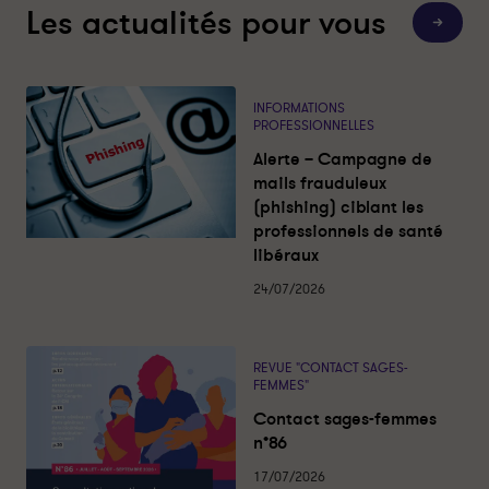
Les actualités pour vous
T
o
u
t
e
s
INFORMATIONS
l
PROFESSIONNELLES
e
s
Alerte – Campagne de
a
c
mails frauduleux
t
(phishing) ciblant les
u
a
professionnels de santé
l
libéraux
i
t
é
24/07/2026
s
REVUE "CONTACT SAGES-
FEMMES"
Contact sages-femmes
n°86
17/07/2026