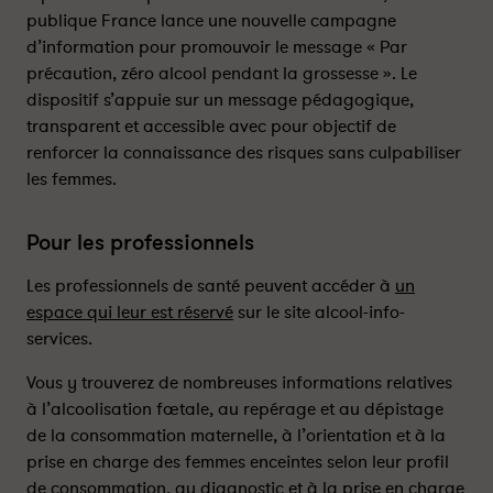
i
i
publique France lance une nouvelle campagne
l
l
d’information pour promouvoir le message « Par
i
i
précaution, zéro alcool pendant la grossesse ». Le
s
s
dispositif s’appuie sur un message pédagogique,
a
a
transparent et accessible avec pour objectif de
t
t
renforcer la connaissance des risques sans culpabiliser
i
i
les femmes.
o
o
n
n
a
a
Pour les professionnels
u
u
S
S
Les professionnels de santé peuvent accéder à
un
y
y
espace qui leur est réservé
sur le site alcool-info-
n
n
services.
d
d
r
r
Vous y trouverez de nombreuses informations relatives
o
o
à l’alcoolisation fœtale, au repérage et au dépistage
m
m
de la consommation maternelle, à l’orientation et à la
e
e
prise en charge des femmes enceintes selon leur profil
d
d
de consommation, au diagnostic et à la prise en charge