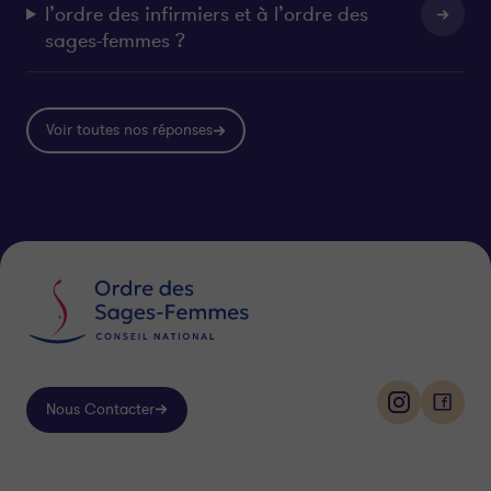
l’ordre des infirmiers et à l’ordre des
sages-femmes ?
Voir toutes nos réponses
Nous Contacter
i
f
n
a
s
c
Suivez-
t
e