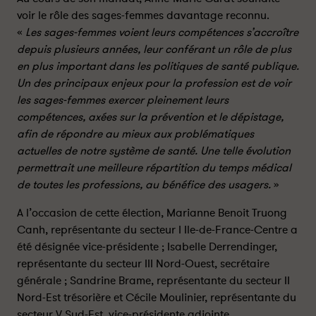
P
P
voir le rôle des sages-femmes davantage reconnu.
R
R
«
Les sages-femmes voient leurs compétences s’accroître
É
É
depuis plusieurs années, leur conférant un rôle de plus
S
S
I
I
en plus important dans les politiques de santé publique.
D
D
Un des principaux enjeux pour la profession est de voir
E
E
les sages-femmes exercer pleinement leurs
N
N
compétences, axées sur la prévention et le dépistage,
T
T
afin de répondre au mieux aux problématiques
E
E
actuelles de notre système de santé. Une telle évolution
D
D
permettrait une meilleure répartition du temps médical
U
U
de toutes les professions, au bénéfice des usagers.
»
C
C
O
O
A l’occasion de cette élection, Marianne Benoit Truong
N
N
Canh, représentante du secteur I Ile-de-France-Centre a
S
S
été désignée vice-présidente ; Isabelle Derrendinger,
E
E
représentante du secteur III Nord-Ouest, secrétaire
I
I
générale ; Sandrine Brame, représentante du secteur II
L
L
Nord-Est trésorière et Cécile Moulinier, représentante du
N
N
A
A
secteur V Sud-Est, vice-présidente adjointe.