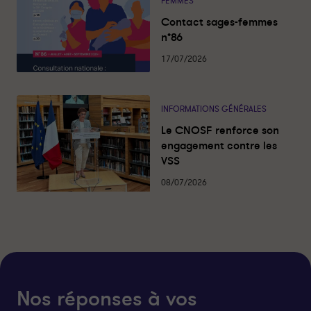
FEMMES"
G
G
Contact sages-femmes
E
E
n°86
S
S
-
-
17/07/2026
F
F
E
E
M
M
INFORMATIONS GÉNÉRALES
M
M
E
E
Le CNOSF renforce son
S
S
engagement contre les
-
-
VSS
P
P
08/07/2026
a
a
r
r
t
t
a
a
g
g
e
e
r
r
Nos réponses à vos
s
s