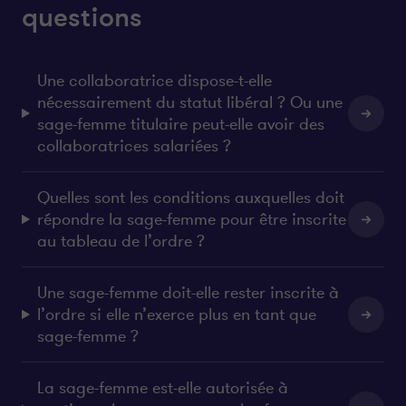
u
u
questions
r
r
l
f
i
a
Une collaboratrice dispose-t-elle
n
c
nécessairement du statut libéral ? Ou une
k
e
e
b
sage-femme titulaire peut-elle avoir des
d
o
collaboratrices salariées ?
i
o
n
k
Quelles sont les conditions auxquelles doit
répondre la sage-femme pour être inscrite
au tableau de l’ordre ?
Une sage-femme doit-elle rester inscrite à
l’ordre si elle n’exerce plus en tant que
sage-femme ?
La sage-femme est-elle autorisée à