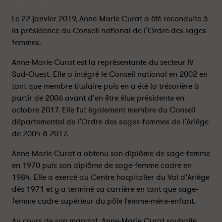
N
N
N
N
Le 22 janvier 2019, Anne-Marie Curat a été reconduite à
E
E
la présidence du Conseil national de l’Ordre des sages-
-
-
femmes.
M
M
A
A
Anne-Marie Curat est la représentante du secteur IV
R
R
Sud-Ouest. Elle a intégré le Conseil national en 2002 en
I
I
tant que membre titulaire puis en a été la trésorière à
E
E
partir de 2006 avant d’en être élue présidente en
C
C
octobre 2017. Elle fut également membre du Conseil
U
U
départemental de l’Ordre des sages-femmes de l’Ariège
R
R
de 2004 à 2017.
A
A
T
T
Anne-Marie Curat a obtenu son diplôme de sage-femme
R
R
en 1970 puis son diplôme de sage-femme cadre en
É
É
1984. Elle a exercé au Centre hospitalier du Val d’Ariège
É
É
dès 1971 et y a terminé sa carrière en tant que sage-
L
L
femme cadre supérieur du pôle femme-mère-enfant.
U
U
E
E
Au cours de son mandat, Anne-Marie Curat souhaite