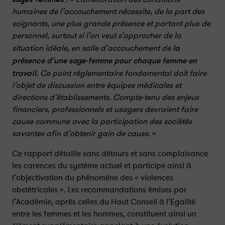
u
u
r
r
humaines de l’accouchement nécessite, de la part des
l
f
soignants, une plus grande présence et partant plus de
i
a
personnel, surtout si l’on veut s’approcher de la
n
c
situation idéale, en salle d’accouchement de
la
k
e
présence d’une sage-femme pour chaque femme en
e
b
travail
. Ce point réglementaire fondamental doit faire
d
o
l’objet de discussion entre équipes médicales et
i
o
directions d’établissements. Compte-tenu des enjeux
n
k
financiers, professionnels et usagers devraient faire
cause commune avec la participation des sociétés
savantes afin d’obtenir gain de cause.
»
Ce rapport détaille sans détours et sans complaisance
les carences du système actuel et participe ainsi à
l’objectivation du phénomène des « violences
obstétricales ». Les recommandations émises par
l’Académie, après celles du Haut Conseil à l’Egalité
entre les femmes et les hommes, constituent ainsi un