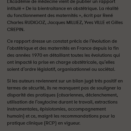
o
o
L’Académie de médecine vient de publier un rapport
l
l
intitulé « De la bientraitance en obstétrique. La réalité
e
e
du fonctionnement des maternités », écrit par René
n
n
Charles RUDIGOZ, Jacques MILLIEZ, Yves VILLE et Gilles
c
c
CREPIN.
e
e
s
s
Ce rapport dresse un constat précis de l’évolution de
o
o
l’obstétrique et des maternités en France depuis la fin
b
b
des années 1970 en détaillant toutes les évolutions qui
s
s
ont impacté la prise en charge obstétricale, qu’elles
t
t
soient d’ordre législatif, organisationnel ou sociétal.
é
é
t
t
Si les auteurs reviennent sur un bilan jugé très positif en
r
r
termes de sécurité, ils ne manquent pas de souligner la
i
i
disparité des pratiques (césariennes, déclenchement,
c
c
utilisation de l’oxytocine durant le travail, extractions
a
a
instrumentales, épisiotomies, accompagnement
l
l
humain) et ce, malgré les recommandations pour la
e
e
s
s
pratique clinique (RCP) en vigueur.
:
: