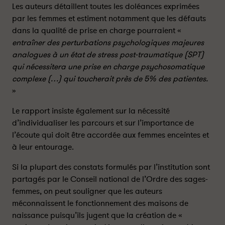
Les auteurs détaillent toutes les doléances exprimées
l
l
par les femmes et estiment notamment que les défauts
’
’
A
A
dans la qualité de prise en charge pourraient «
c
c
entraîner des perturbations psychologiques majeures
a
a
analogues à un état de stress post-traumatique (SPT)
d
d
qui nécessitera une prise en charge psychosomatique
é
é
complexe (…) qui toucherait près de 5% des patientes.
m
m
»
i
i
e
e
Le rapport insiste également sur la nécessité
d
d
d’individualiser les parcours et sur l’importance de
e
e
l’écoute qui doit être accordée aux femmes enceintes et
m
m
à leur entourage.
é
é
d
d
Si la plupart des constats formulés par l’institution sont
e
e
partagés par le Conseil national de l’Ordre des sages-
c
c
femmes, on peut souligner que les auteurs
i
i
méconnaissent le fonctionnement des maisons de
n
n
naissance puisqu’ils jugent que la création de «
e
e