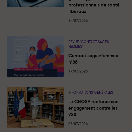
a
professionnels de santé
l
libéraux
i
t
é
24/07/2026
s
REVUE "CONTACT SAGES-
FEMMES"
Contact sages-femmes
n°86
17/07/2026
INFORMATIONS GÉNÉRALES
Le CNOSF renforce son
engagement contre les
VSS
08/07/2026