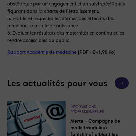
obstétrique par un engagement et un suivi spécifiques
figurant dans la charte de l’établissement.
5. Etablir et respecter les normes des effectifs des
personnels en salle de naissance
6. Evaluer les résultats des maternités en continu et les
rendre accessibles au public
Rapport Académie de médecine
(PDF - 241,98 Ko)
Les actualités pour vous
T
o
u
t
e
s
INFORMATIONS
l
PROFESSIONNELLES
e
s
Alerte – Campagne de
a
c
mails frauduleux
t
(phishing) ciblant les
u