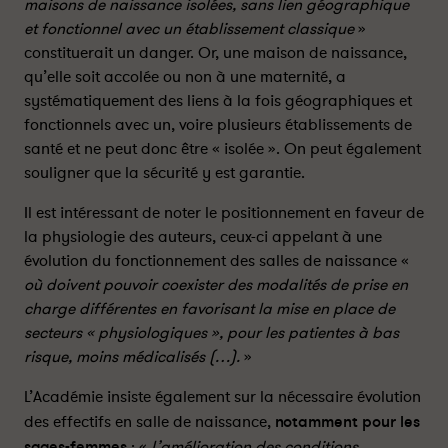
maisons de naissance isolées, sans lien géographique
s
s
et fonctionnel avec un établissement classique
»
e
e
p
p
constituerait un danger. Or, une maison de naissance,
r
r
qu’elle soit accolée ou non à une maternité, a
o
o
systématiquement des liens à la fois géographiques et
n
n
fonctionnels avec un, voire plusieurs établissements de
o
o
santé et ne peut donc être « isolée ». On peut également
n
n
souligner que la sécurité y est garantie.
c
c
e
e
Il est intéressant de noter le positionnement en faveur de
-
-
la physiologie des auteurs, ceux-ci appelant à une
P
P
évolution du fonctionnement des salles de naissance «
a
a
où doivent pouvoir coexister des modalités de prise en
r
r
charge différentes en favorisant la mise en place de
t
t
secteurs « physiologiques », pour les patientes à bas
a
a
risque, moins médicalisés (…).
»
g
g
e
e
L’Académie insiste également sur la nécessaire évolution
r
r
des effectifs en salle de naissance,
notamment pour les
s
s
sages-femmes
: «
L’amélioration des conditions