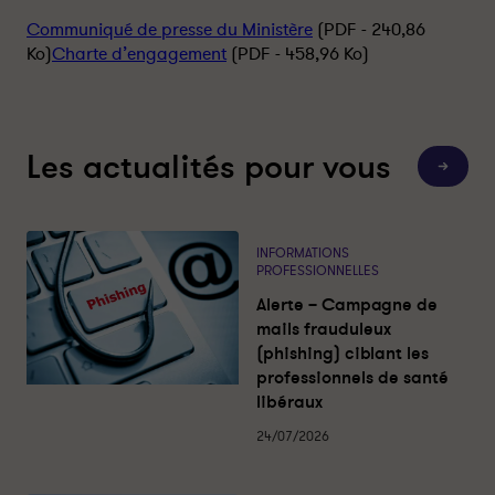
n
n
Communiqué de presse du Ministère
(PDF - 240,86
e
e
Ko)
Charte d’engagement
(PDF - 458,96 Ko)
C
C
h
h
a
a
r
r
t
t
Les actualités pour vous
T
e
e
o
d
d
u
t
’
’
e
e
e
s
INFORMATIONS
l
n
n
PROFESSIONNELLES
e
s
g
g
Alerte – Campagne de
a
a
a
c
mails frauduleux
t
g
g
(phishing) ciblant les
u
e
e
a
professionnels de santé
l
m
m
libéraux
i
e
e
t
é
24/07/2026
n
n
s
t
t
-
-