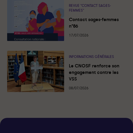
P
P
REVUE "CONTACT SAGES-
FEMMES"
a
a
r
r
Contact sages-femmes
t
t
n°86
a
a
17/07/2026
g
g
e
e
r
r
INFORMATIONS GÉNÉRALES
s
s
u
u
Le CNOSF renforce son
r
r
engagement contre les
l
f
VSS
i
a
08/07/2026
n
c
k
e
e
b
d
o
i
o
n
k