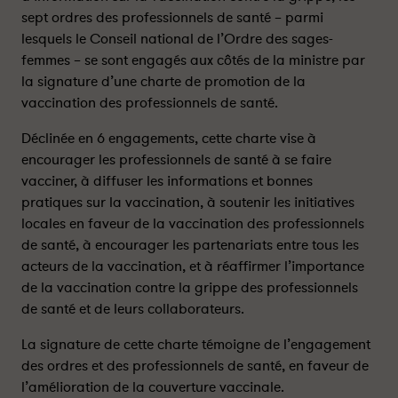
i
i
sept ordres des professionnels de santé – parmi
n
n
lesquels le Conseil national de l’Ordre des sages-
a
a
femmes – se sont engagés aux côtés de la ministre par
t
t
la signature d’une charte de promotion de la
i
i
vaccination des professionnels de santé.
o
o
n
n
Déclinée en 6 engagements, cette charte vise à
:
:
encourager les professionnels de santé à se faire
s
s
vacciner, à diffuser les informations et bonnes
i
i
pratiques sur la vaccination, à soutenir les initiatives
g
g
locales en faveur de la vaccination des professionnels
n
n
de santé, à encourager les partenariats entre tous les
a
a
t
t
acteurs de la vaccination, et à réaffirmer l’importance
u
u
de la vaccination contre la grippe des professionnels
r
r
de santé et de leurs collaborateurs.
e
e
d
d
La signature de cette charte témoigne de l’engagement
’
’
des ordres et des professionnels de santé, en faveur de
u
u
l’amélioration de la couverture vaccinale.