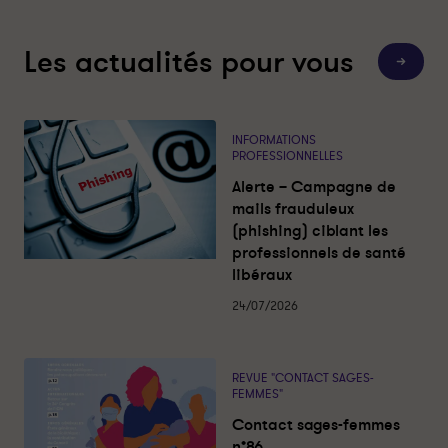
Les actualités pour vous
T
o
u
t
e
s
INFORMATIONS
l
PROFESSIONNELLES
e
s
Alerte – Campagne de
a
c
mails frauduleux
t
(phishing) ciblant les
u
a
professionnels de santé
l
libéraux
i
t
é
24/07/2026
s
REVUE "CONTACT SAGES-
FEMMES"
Contact sages-femmes
n°86