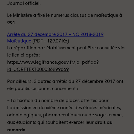
u
u
Journal officiel.
s
s
c
c
Le Ministère a fixé le numerus clausus de maïeutique à
l
l
991
.
a
a
u
u
Arrêté du 27 décembre 2017 – NC 2018-2019
s
s
Maïeutique
(PDF - 129,07 Ko)
u
u
La répartition par établissement peut être consultée via
s
s
le lien ci-après :
2
2
https://www.legifrance.gouv.fr/jo_pdf.do?
0
0
id=JORFTEXT000036299669
1
1
8
8
Par ailleurs, 3 autres arrêtés du 27 décembre 2017 ont
-
-
été publiés ce jour et concernent :
2
2
0
0
– La fixation du nombre de places offertes pour
1
1
l’admission en deuxième année des études médicales,
9
9
odontologiques, pharmaceutiques ou de sage-femme,
-
-
aux étudiants qui souhaitent exercer leur
droit au
P
P
remords
a
a