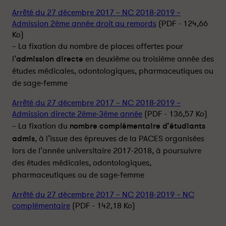
r
r
Arrêté du 27 décembre 2017 – NC 2018-2019 –
t
t
Admission 2ème année droit au remords
(PDF - 124,66
a
a
Ko)
g
g
– La fixation du nombre de places offertes pour
e
e
l’
admission directe
en deuxième ou troisième année des
r
r
études médicales, odontologiques, pharmaceutiques ou
s
s
de sage-femme
u
u
r
r
Arrêté du 27 décembre 2017 – NC 2018-2019 –
l
f
Admission directe 2ème-3ème année
(PDF - 136,57 Ko)
i
a
– La fixation du
nombre complémentaire d’étudiants
n
c
admis
, à l’issue des épreuves de la PACES organisées
k
e
lors de l’année universitaire 2017-2018, à poursuivre
e
b
des études médicales, odontologiques,
d
o
i
o
pharmaceutiques ou de sage-femme
n
k
Arrêté du 27 décembre 2017 – NC 2018-2019 – NC
complémentaire
(PDF - 142,18 Ko)