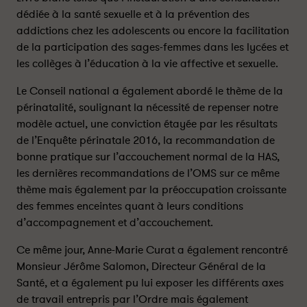
d
d
dédiée à la santé sexuelle et à la prévention des
r
r
addictions chez les adolescents ou encore la facilitation
e
e
de la participation des sages-femmes dans les lycées et
d
d
les collèges à l’éducation à la vie affective et sexuelle.
e
e
s
s
Le Conseil national a également abordé le thème de la
s
s
périnatalité, soulignant la nécessité de repenser notre
a
a
modèle actuel, une conviction étayée par les résultats
g
g
de l’Enquête périnatale 2016, la recommandation de
e
e
bonne pratique sur l’accouchement normal de la HAS,
s
s
les dernières recommandations de l’OMS sur ce même
-
-
thème mais également par la préoccupation croissante
f
f
des femmes enceintes quant à leurs conditions
e
e
m
m
d’accompagnement et d’accouchement.
m
m
Ce même jour, Anne-Marie Curat a également rencontré
e
e
Monsieur Jérôme Salomon, Directeur Général de la
s
s
r
r
Santé, et a également pu lui exposer les différents axes
e
e
de travail entrepris par l’Ordre mais également