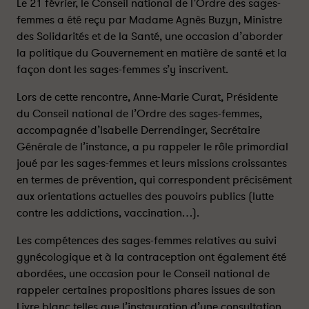
C
C
Le 21 février, le Conseil national de l’Ordre des sages-
o
o
femmes a été reçu par Madame Agnès Buzyn, Ministre
n
n
des Solidarités et de la Santé, une occasion d’aborder
s
s
la politique du Gouvernement en matière de santé et la
e
e
façon dont les sages-femmes s’y inscrivent.
i
i
l
l
Lors de cette rencontre, Anne-Marie Curat, Présidente
n
n
du Conseil national de l’Ordre des sages-femmes,
a
a
accompagnée d’Isabelle Derrendinger, Secrétaire
t
t
Générale de l’instance, a pu rappeler le rôle primordial
i
i
joué par les sages-femmes et leurs missions croissantes
o
o
en termes de prévention, qui correspondent précisément
n
n
aux orientations actuelles des pouvoirs publics (lutte
a
a
contre les addictions, vaccination…).
l
l
d
d
Les compétences des sages-femmes relatives au suivi
e
e
gynécologique et à la contraception ont également été
l
l
abordées, une occasion pour le Conseil national de
’
’
O
O
rappeler certaines propositions phares issues de son
r
r
Livre blanc telles que l’instauration d’une consultation