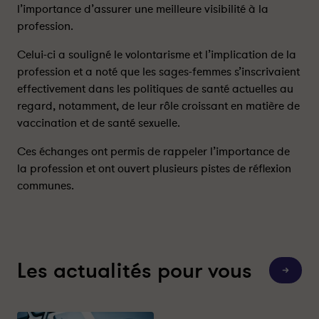
n
n
l’importance d’assurer une meilleure visibilité à la
c
c
profession.
o
o
n
n
Celui-ci a souligné le volontarisme et l’implication de la
t
t
profession et a noté que les sages-femmes s’inscrivaient
r
r
effectivement dans les politiques de santé actuelles au
e
e
regard, notamment, de leur rôle croissant en matière de
A
A
vaccination et de santé sexuelle.
g
g
n
n
Ces échanges ont permis de rappeler l’importance de
è
è
la profession et ont ouvert plusieurs pistes de réflexion
s
s
communes.
B
B
u
u
z
z
y
y
n
n
Les actualités pour vous
-
-
T
o
P
P
u
a
a
t
e