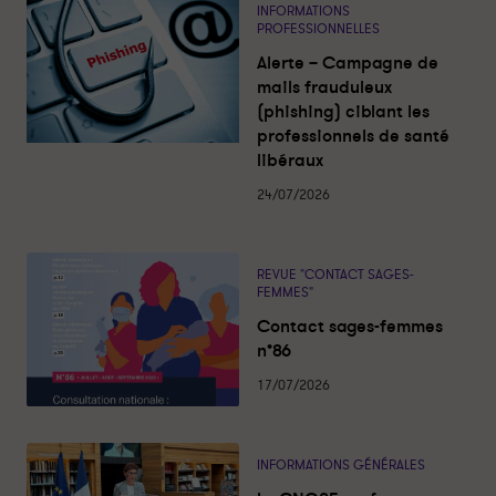
r
r
s
INFORMATIONS
l
t
t
PROFESSIONNELLES
e
a
a
s
Alerte – Campagne de
a
g
g
c
mails frauduleux
e
e
t
(phishing) ciblant les
u
r
r
a
professionnels de santé
s
s
l
libéraux
i
u
u
t
é
r
r
24/07/2026
s
l
f
i
a
n
c
REVUE "CONTACT SAGES-
k
e
FEMMES"
e
b
Contact sages-femmes
d
o
n°86
i
o
17/07/2026
n
k
INFORMATIONS GÉNÉRALES