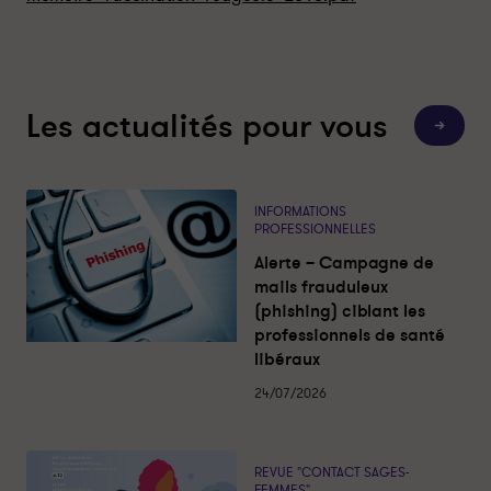
Les actualités pour vous
T
o
u
t
e
s
INFORMATIONS
l
PROFESSIONNELLES
e
s
Alerte – Campagne de
a
c
mails frauduleux
t
(phishing) ciblant les
u
a
professionnels de santé
l
libéraux
i
t
é
24/07/2026
s
REVUE "CONTACT SAGES-
FEMMES"