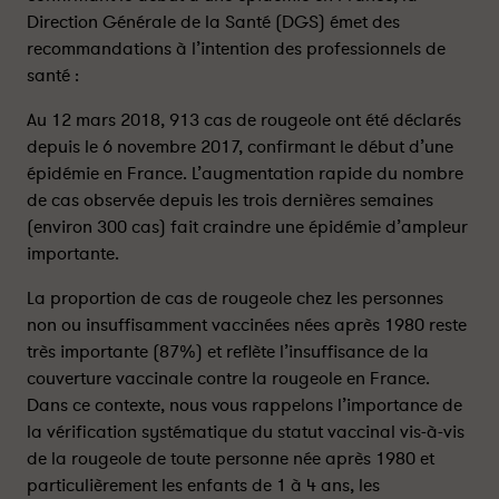
é
é
Direction Générale de la Santé (DGS) émet des
m
m
recommandations à l’intention des professionnels de
i
i
santé :
e
e
d
d
Au 12 mars 2018, 913 cas de rougeole ont été déclarés
e
e
depuis le 6 novembre 2017, confirmant le début d’une
r
r
épidémie en France. L’augmentation rapide du nombre
o
o
de cas observée depuis les trois dernières semaines
u
u
(environ 300 cas) fait craindre une épidémie d’ampleur
g
g
importante.
e
e
o
o
La proportion de cas de rougeole chez les personnes
l
l
non ou insuffisamment vaccinées nées après 1980 reste
e
e
très importante (87%) et reflète l’insuffisance de la
:
:
couverture vaccinale contre la rougeole en France.
r
r
Dans ce contexte, nous vous rappelons l’importance de
e
e
c
c
la vérification systématique du statut vaccinal vis-à-vis
o
o
de la rougeole de toute personne née après 1980 et
m
m
particulièrement les enfants de 1 à 4 ans, les