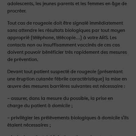
m
m
adolescents, les jeunes parents et les femmes en âge de
a
a
procréer.
n
n
d
d
Tout cas de rougeole doit être signalé immédiatement
a
a
sans attendre les résultats biologiques par tout moyen
t
t
approprié (téléphone, télécopie…) à votre ARS. Les
i
i
contacts non ou insuffisamment vaccinés de ces cas
o
o
doivent pouvoir bénéficier très rapidement des mesures
n
n
de prévention.
s
s
d
d
Devant tout patient suspecté de rougeole (présentant
e
e
une éruption cutanée fébrile caractéristique) la mise en
l
l
œuvre des mesures barrières suivantes est nécessaire :
a
a
D
D
– assurer, dans la mesure du possible, la prise en
G
G
charge du patient à domicile ;
S
S
-
-
– privilégier les prélèvements biologiques à domicile s’ils
P
P
étaient nécessaires ;
a
a
r
r