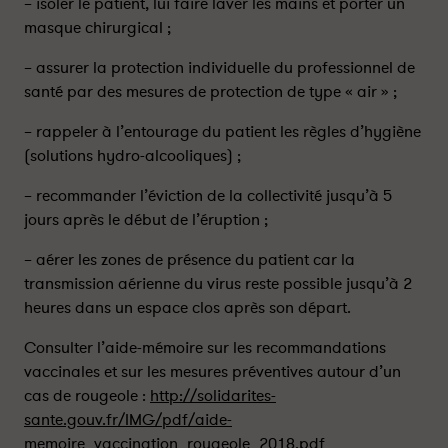
– isoler le patient, lui faire laver les mains et porter un
t
t
masque chirurgical ;
a
a
g
g
– assurer la protection individuelle du professionnel de
e
e
santé par des mesures de protection de type « air » ;
r
r
s
s
– rappeler à l’entourage du patient les règles d’hygiène
u
u
(solutions hydro-alcooliques) ;
r
r
l
f
– recommander l’éviction de la collectivité jusqu’à 5
i
a
jours après le début de l’éruption ;
n
c
– aérer les zones de présence du patient car la
k
e
e
b
transmission aérienne du virus reste possible jusqu’à 2
d
o
heures dans un espace clos après son départ.
i
o
Consulter l’aide-mémoire sur les recommandations
n
k
vaccinales et sur les mesures préventives autour d’un
cas de rougeole :
http://solidarites-
sante.gouv.fr/IMG/pdf/aide-
memoire_vaccination_rougeole_2018.pdf