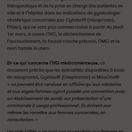
t
t
thérapeutique et de la prise en charge des patientes en
d
d
ville et à l’hôpital dans les indications de gynécologie-
e
e
obstétrique concernées par Cytotec® (misoprostol,
c
c
Pfizer), qui ne sera plus commercialisé à partir du jeudi
o
o
1er mars, à savoir l’IVG, le déclenchement de
m
m
l’accouchement, la fausse couche précoce, l’IMG et la
m
m
mort fœtale in utero.
e
e
r
r
c
c
En ce qui concerne l’IVG médicamenteuse
, ce
i
i
document précise que les spécialités disponibles à base
a
a
de misoprostol, Gymiso® (Linepharma) et MisoOne®
l
l
« ne peuvent être vendues en officine qu’aux médecins
i
i
et aux sages-femmes ayant passée une convention avec
s
s
un établissement de santé, sur présentation d’une
a
a
commande à usage professionnel. Ils doivent eux-
t
t
mêmes les remettre aux femmes concernées, en
i
i
consultation. »
o
o
n
n
Les spécialités
« ne sont pas accessibles aux femmes en