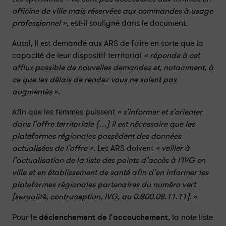
d
d
officine de ville mais réservées aux commandes à usage
u
u
professionnel »
, est-il souligné dans le document.
C
C
y
y
Aussi, il est demandé aux ARS de faire en sorte que la
t
t
capacité de leur dispositif territorial
« réponde à cet
o
o
afflux possible de nouvelles demandes et, notamment, à
t
t
ce que les délais de rendez-vous ne soient pas
e
e
c
c
augmentés ».
®
®
Afin que les femmes puissent
« s’informer et s’orienter
-
-
dans l’offre territoriale (…) il est nécessaire que les
P
P
a
a
plateformes régionales possèdent des données
r
r
actualisées de l’offre ».
Les ARS doivent
« veiller à
t
t
l’actualisation de la liste des points d’accès à l’IVG en
a
a
ville et en établissement de santé afin d’en informer les
g
g
plateformes régionales partenaires du numéro vert
e
e
[sexualité, contraception, IVG, au 0.800.08.11.11]. »
r
r
s
s
Pour le
déclenchement de l’accouchement
, la note liste
u
u