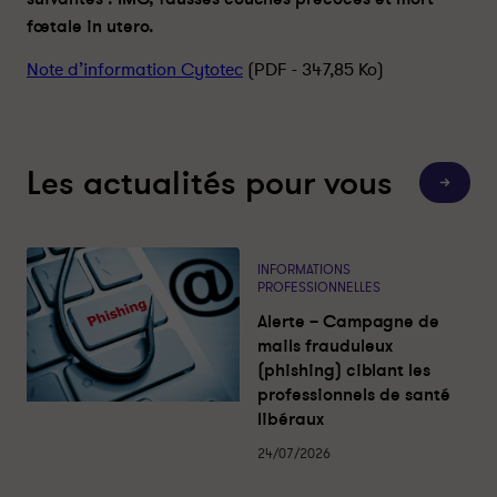
fœtale in utero.
Note d’information Cytotec
(PDF - 347,85 Ko)
Les actualités pour vous
T
o
u
t
e
s
INFORMATIONS
l
PROFESSIONNELLES
e
s
Alerte – Campagne de
a
c
mails frauduleux
t
(phishing) ciblant les
u
a
professionnels de santé
l
libéraux
i
t
é
24/07/2026
s