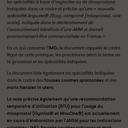
les spécialités à base d’oxytocine ou de dinoprostone
r
r
indiquées dans ce cadre et précise qu’une «
nouvelle
l
f
spécialité Angusta® 25 μg, comprimé (misoprostol, voie
i
a
orale), indiquée dans le déclenchement de
n
c
l’accouchement bénéficie d’une AMM et devrait
k
e
prochainement être commercialisée en France.
»
e
b
d
o
En ce qui concerne l’
IMG
, le document rappelle le cadre
i
o
légal de cette pratique, les procédures selon le terme de
n
k
la grossesse et les spécialités indiquées.
Le document liste également les spécialités indiquées
dans le cadre des
fausses couches spontanées
et des
morts fœtales in utero
.
La note précise également qu’une recommandation
temporaire d’utilisation (RTU) pour l’usage du
misoprostol (Gymiso® et MisoOne®) est actuellement
en cours d’élaboration par l’ANSM pour les indications
suivantes : IMG, fausses couches précoces et mort