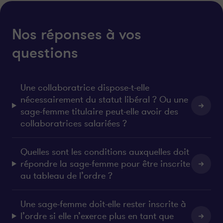
a
a
g
g
e
e
Nos réponses à vos
r
r
s
s
questions
u
u
r
r
l
f
Une collaboratrice dispose-t-elle
i
a
n
c
nécessairement du statut libéral ? Ou une
k
e
sage-femme titulaire peut-elle avoir des
e
b
collaboratrices salariées ?
d
o
i
o
Quelles sont les conditions auxquelles doit
n
k
répondre la sage-femme pour être inscrite
au tableau de l’ordre ?
Une sage-femme doit-elle rester inscrite à
l’ordre si elle n’exerce plus en tant que