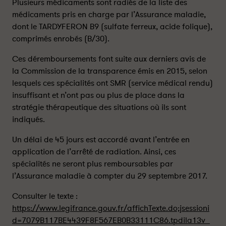
d
d
Plusieurs médicaments sont radiés de la liste des
i
i
médicaments pris en charge par l’Assurance maladie,
a
a
dont le TARDYFERON B9 (sulfate ferreux, acide folique),
t
t
comprimés enrobés (B/30).
i
i
o
o
Ces déremboursements font suite aux derniers avis de
n
n
la Commission de la transparence émis en 2015, selon
d
d
lesquels ces spécialités ont SMR (service médical rendu)
u
u
insuffisant et n’ont pas ou plus de place dans la
T
T
stratégie thérapeutique des situations où ils sont
A
A
indiqués.
R
R
D
D
Un délai de 45 jours est accordé avant l’entrée en
Y
Y
application de l’arrêté de radiation. Ainsi, ces
F
F
spécialités ne seront plus remboursables par
É
É
l’Assurance maladie à compter du 29 septembre 2017.
R
R
O
O
Consulter le texte :
N
N
https://www.legifrance.gouv.fr/affichTexte.do;jsessioni
B
B
d=7079B117BE4439F8F567EB0B33111C86.tpdila13v_
9
9