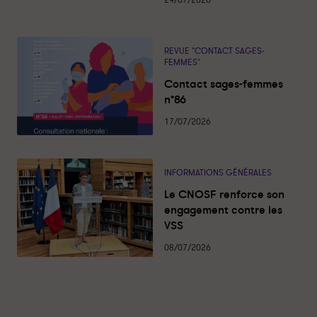
24/07/2026
é
é
s
s
s
r
r
e
e
REVUE "CONTACT SAGES-
FEMMES"
m
m
b
b
Contact sages-femmes
o
o
n°86
u
u
17/07/2026
r
r
s
s
a
a
INFORMATIONS GÉNÉRALES
b
b
l
l
Le CNOSF renforce son
e
e
engagement contre les
s
s
VSS
-
-
08/07/2026
P
P
a
a
r
r
t
t