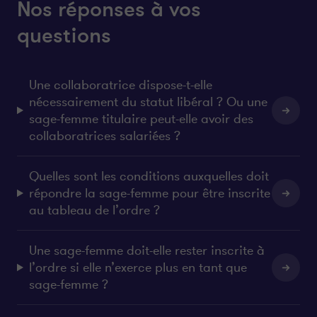
e
b
Nos réponses à vos
d
o
questions
i
o
n
k
Une collaboratrice dispose-t-elle
nécessairement du statut libéral ? Ou une
sage-femme titulaire peut-elle avoir des
collaboratrices salariées ?
Quelles sont les conditions auxquelles doit
répondre la sage-femme pour être inscrite
au tableau de l’ordre ?
Une sage-femme doit-elle rester inscrite à
l’ordre si elle n’exerce plus en tant que
sage-femme ?