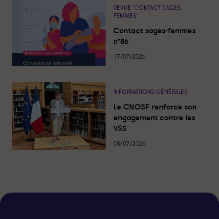
2
2
REVUE "CONTACT SAGES-
0
0
FEMMES"
1
1
Contact sages-femmes
7
7
n°86
-
-
P
P
17/07/2026
a
a
r
r
t
t
INFORMATIONS GÉNÉRALES
a
a
Le CNOSF renforce son
g
g
engagement contre les
e
e
VSS
r
r
s
s
08/07/2026
u
u
r
r
l
f
i
a
n
c
k
e