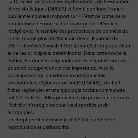
é
é
La Direction de la recherche, des études, de l’évaluation
t
t
et des statistiques (DREES) et Santé publique France
a
a
publient le nouveau rapport sur « L’état de santé de la
t
t
population en France ». Cet ouvrage de référence,
d
d
rédigé avec l’ensemble des producteurs de données de
e
e
santé, fournit plus de 200 indicateurs. Il permet de
s
s
décrire les évolutions de l’état de santé de la population
a
a
et de ses principaux déterminants. Dans cette nouvelle
n
n
édition, les données régionales et les inégalités sociales
t
t
de santé occupent une place importante. Avec la
é
é
d
d
participation de la Fédération nationale des
e
e
observatoires régionaux de santé (FNORS), dix-huit
l
l
fiches régionales et une typologie sociale communale
a
a
ont été réalisées. Elles permettent de porter un regard à
p
p
l’échelle infrarégionale sur les disparités socio-
o
o
territoriales.
p
p
Un chapitre est notamment dédié à la santé de la
u
u
reproduction et périnatalité.
l
l
a
a