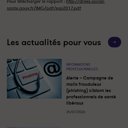
Pour télécharger le rapport :
http://drees.social-
t
t
sante.gouv.fr/IMG/pdf/esp2017.pdf
i
i
o
o
n
n
e
e
n
n
Les actualités pour vous
F
F
T
o
r
r
u
a
a
t
e
n
n
s
INFORMATIONS
c
c
l
PROFESSIONNELLES
e
e
e
s
Alerte – Campagne de
a
:
:
c
mails frauduleux
R
R
t
(phishing) ciblant les
u
a
a
a
professionnels de santé
p
p
l
libéraux
i
p
p
t
o
o
é
24/07/2026
s
r
r
t
t