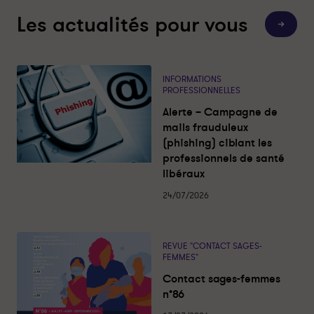
a
a
Les actualités pour vous
t
t
T
i
i
o
u
o
o
t
n
n
e
s
-
-
INFORMATIONS
l
PROFESSIONNELLES
P
P
e
s
a
a
Alerte – Campagne de
a
c
r
r
mails frauduleux
t
t
t
(phishing) ciblant les
u
a
a
a
professionnels de santé
l
g
g
libéraux
i
t
e
e
é
24/07/2026
r
r
s
s
s
u
u
REVUE "CONTACT SAGES-
r
r
FEMMES"
l
f
Contact sages-femmes
i
a
n°86
n
c
k
e