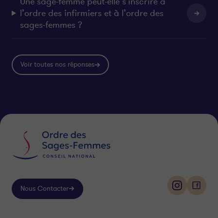
Une sage-femme peut-elle s’inscrire à
l’ordre des infirmiers et à l’ordre des
sages-femmes ?
Voir toutes nos réponses
Nous Contacter
i
f
n
a
s
c