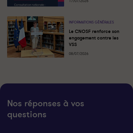
17/07/2026
e
b
d
o
i
o
INFORMATIONS GÉNÉRALES
n
k
Le CNOSF renforce son
engagement contre les
VSS
08/07/2026
Nos réponses à vos
questions