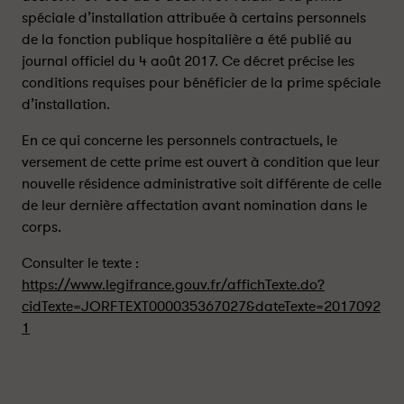
i
i
spéciale d’installation attribuée à certains personnels
m
m
de la fonction publique hospitalière a été publié au
e
e
journal officiel du 4 août 2017. Ce décret précise les
s
s
conditions requises pour bénéficier de la prime spéciale
p
p
d’installation.
é
é
c
c
En ce qui concerne les personnels contractuels, le
i
i
versement de cette prime est ouvert à condition que leur
a
a
nouvelle résidence administrative soit différente de celle
l
l
de leur dernière affectation avant nomination dans le
e
e
corps.
d
d
’
’
Consulter le texte :
i
i
https://www.legifrance.gouv.fr/affichTexte.do?
n
n
cidTexte=JORFTEXT000035367027&dateTexte=2017092
s
s
1
t
t
a
a
l
l
l
l