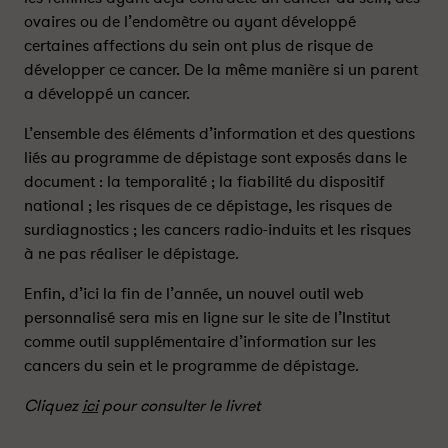
n
n
ovaires ou de l’endomètre ou ayant développé
c
c
certaines affections du sein ont plus de risque de
e
e
développer ce cancer. De la même manière si un parent
r
r
d
d
a développé un cancer.
u
u
L’ensemble des éléments d’information et des questions
s
s
liés au programme de dépistage sont exposés dans le
e
e
i
i
document : la temporalité ; la fiabilité du dispositif
n
n
national ; les risques de ce dépistage, les risques de
:
:
surdiagnostics ; les cancers radio-induits et les risques
u
u
à ne pas réaliser le dépistage.
n
n
n
n
Enfin, d’ici la fin de l’année, un nouvel outil web
o
o
personnalisé sera mis en ligne sur le site de l’Institut
u
u
comme outil supplémentaire d’information sur les
v
v
cancers du sein et le programme de dépistage.
e
e
a
a
Cliquez
ici
pour consulter le livret
u
u
l
l