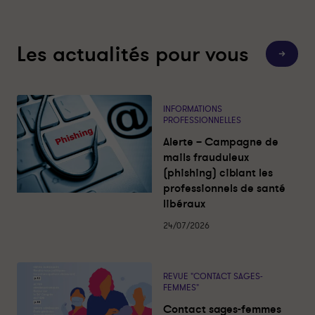
i
i
v
v
r
r
Les actualités pour vous
T
e
e
o
t
t
u
t
d
d
e
’
’
s
INFORMATIONS
l
i
i
PROFESSIONNELLES
e
s
n
n
Alerte – Campagne de
a
f
f
c
mails frauduleux
t
o
o
(phishing) ciblant les
u
r
r
a
professionnels de santé
l
m
m
libéraux
i
a
a
t
é
24/07/2026
t
t
s
i
i
o
o
n
n
REVUE "CONTACT SAGES-
FEMMES"
p
p
o
o
Contact sages-femmes