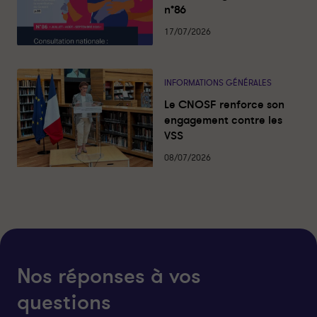
u
u
n°86
r
r
17/07/2026
s
s
’
’
i
i
INFORMATIONS GÉNÉRALES
n
n
f
f
Le CNOSF renforce son
o
o
engagement contre les
r
r
VSS
m
m
08/07/2026
e
e
r
r
e
e
t
t
d
d
é
é
c
c
Nos réponses à vos
i
i
d
d
questions
e
e