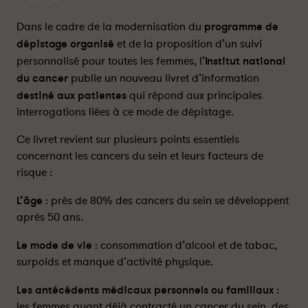
é
é
p
p
Dans le cadre de la modernisation du
programme de
i
i
dépistage organisé
et de la proposition d’un suivi
s
s
personnalisé pour toutes les femmes, l’
Institut national
t
t
du cancer
publie un nouveau livret d’information
a
a
destiné aux patientes
qui répond aux principales
g
g
interrogations liées à ce mode de dépistage.
e
e
o
o
Ce livret revient sur plusieurs points essentiels
r
r
concernant les cancers du sein et leurs facteurs de
g
g
risque :
a
a
n
n
L’âge
: près de 80% des cancers du sein se développent
i
i
après 50 ans.
s
s
é
é
Le mode de vie
: consommation d’alcool et de tabac,
d
d
surpoids et manque d’activité physique.
u
u
c
c
Les antécédents médicaux personnels ou familiaux
:
a
a
les femmes ayant déjà contracté un cancer du sein, des