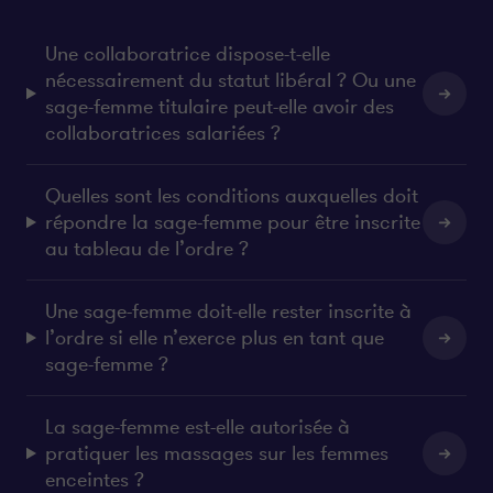
r
r
-
-
P
P
Une collaboratrice dispose-t-elle
a
a
nécessairement du statut libéral ? Ou une
r
r
sage-femme titulaire peut-elle avoir des
t
t
collaboratrices salariées ?
a
a
g
g
Quelles sont les conditions auxquelles doit
e
e
répondre la sage-femme pour être inscrite
r
r
s
s
au tableau de l’ordre ?
u
u
r
r
Une sage-femme doit-elle rester inscrite à
l
f
l’ordre si elle n’exerce plus en tant que
i
a
sage-femme ?
n
c
k
e
e
b
La sage-femme est-elle autorisée à
d
o
pratiquer les massages sur les femmes
i
o
enceintes ?
n
k