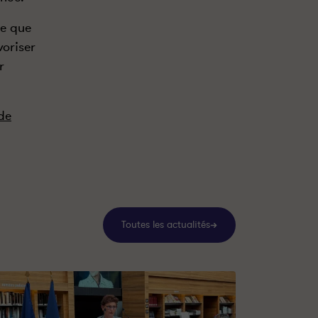
se que
voriser
r
de
Toutes les actualités