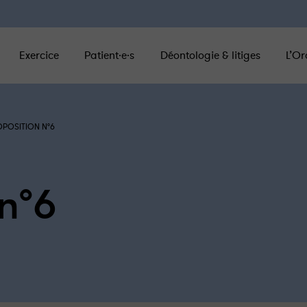
Exercice
Patient·e·s
Déontologie & litiges
L’Or
POSITION N°6
n°6