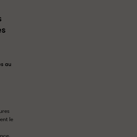
s
es
es au
ures
ent le
ance.