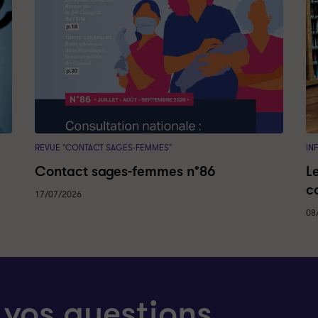
REVUE "CONTACT SAGES-FEMMES"
IN
Contact sages-femmes n°86
L
c
17/07/2026
08
 vos questions