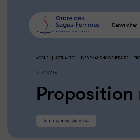
Panneau
de
gestion
des
Démarches
cookies
|
|
|
ACCUEIL
ACTUALITÉS
INFORMATIONS GÉNÉRALES
PRO
14/12/2016
Proposition 
Informations générales