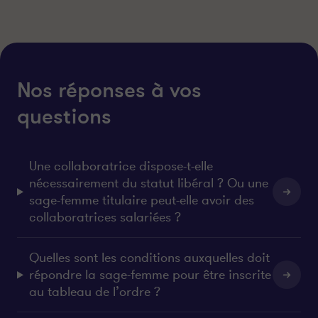
s
s
u
u
r
r
l
f
i
a
n
c
Nos réponses à vos
k
e
questions
e
b
d
o
i
o
n
k
Une collaboratrice dispose-t-elle
nécessairement du statut libéral ? Ou une
sage-femme titulaire peut-elle avoir des
collaboratrices salariées ?
Quelles sont les conditions auxquelles doit
répondre la sage-femme pour être inscrite
au tableau de l’ordre ?