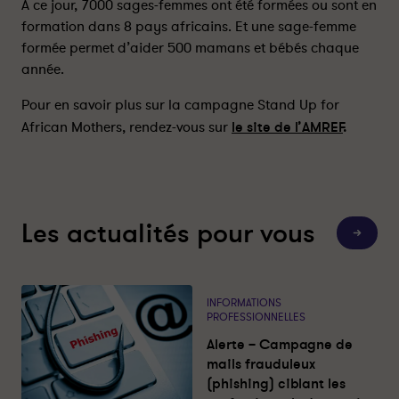
A ce jour, 7000 sages-femmes ont été formées ou sont en
u
u
formation dans 8 pays africains. Et une sage-femme
n
n
formée permet d’aider 500 mamans et bébés chaque
f
f
année.
i
i
l
l
Pour en savoir plus sur la campagne Stand Up for
m
m
African Mothers, rendez-vous sur
le site de l’AMREF
.
t
t
é
é
m
m
o
o
i
i
Les actualités pour vous
n
n
T
o
d
d
u
e
e
t
e
l
l
s
INFORMATIONS
’
’
l
PROFESSIONNELLES
e
a
a
s
Alerte – Campagne de
c
c
a
c
mails frauduleux
t
t
t
(phishing) ciblant les
u
i
i