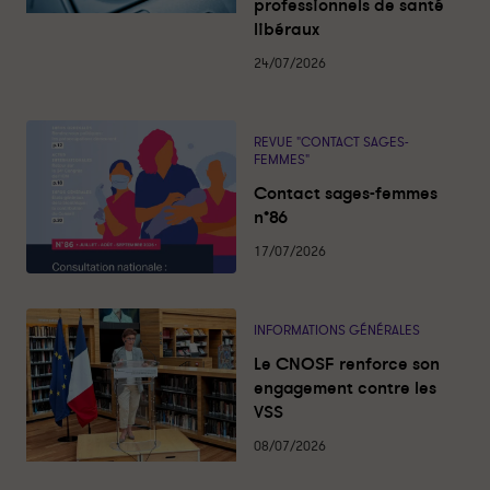
a
professionnels de santé
o
o
l
libéraux
i
n
n
t
d
d
é
24/07/2026
s
e
e
l
l
’
’
REVUE "CONTACT SAGES-
A
A
FEMMES"
M
M
Contact sages-femmes
R
R
n°86
E
E
F
F
17/07/2026
-
-
P
P
a
a
INFORMATIONS GÉNÉRALES
r
r
Le CNOSF renforce son
t
t
engagement contre les
a
a
VSS
g
g
e
e
08/07/2026
r
r