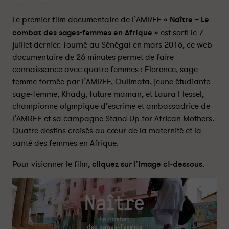
N
N
a
a
Le premier film documentaire de l’AMREF
« Naître – Le
î
î
combat des sages-femmes en Afrique »
est sorti le 7
t
t
juillet dernier. Tourné au Sénégal en mars 2016, ce web-
r
r
documentaire de 26 minutes permet de faire
e
e
connaissance avec quatre femmes : Florence, sage-
–
–
femme formée par l’AMREF, Oulimata, jeune étudiante
L
L
sage-femme, Khady, future maman, et Laura Flessel,
e
e
championne olympique d’escrime et ambassadrice de
c
c
l’AMREF et sa campagne Stand Up for African Mothers.
o
o
m
m
Quatre destins croisés au cœur de la maternité et la
b
b
santé des femmes en Afrique.
a
a
Pour visionner le film,
cliquez sur l’image ci-dessous
.
t
t
d
d
e
e
s
s
s
s
a
a