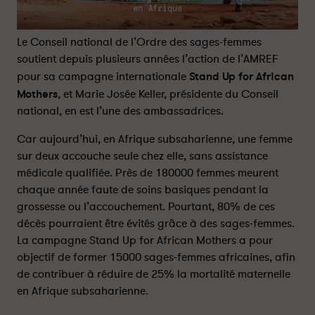
g
g
e
e
s
s
Le Conseil national de l’Ordre des sages-femmes
-
-
soutient depuis plusieurs années l’action de l’AMREF
f
f
pour sa campagne internationale
Stand Up for African
e
e
Mothers
, et Marie Josée Keller, présidente du Conseil
m
m
national, en est l’une des ambassadrices.
m
m
e
e
Car aujourd’hui, en Afrique subsaharienne, une femme
s
s
sur deux accouche seule chez elle, sans assistance
e
e
médicale qualifiée. Près de 180000 femmes meurent
n
n
A
A
chaque année faute de soins basiques pendant la
f
f
grossesse ou l’accouchement. Pourtant, 80% de ces
r
r
décès pourraient être évités grâce à des sages-femmes.
i
i
La campagne Stand Up for African Mothers a pour
q
q
objectif de former 15000 sages-femmes africaines, afin
u
u
de contribuer à réduire de 25% la mortalité maternelle
e
e
en Afrique subsaharienne.
»
»
,
,