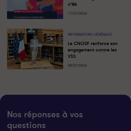
r
r
n°86
t
t
a
a
17/07/2026
g
g
e
e
r
r
INFORMATIONS GÉNÉRALES
s
s
Le CNOSF renforce son
u
u
engagement contre les
r
r
VSS
l
f
i
a
08/07/2026
n
c
k
e
e
b
d
o
i
o
n
k
Nos réponses à vos
questions