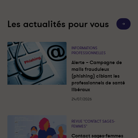
è
è
r
r
e
e
Les actualités pour vous
d
d
T
e
e
o
u
v
v
t
e
a
a
s
INFORMATIONS
c
c
l
PROFESSIONNELLES
e
c
c
s
Alerte – Campagne de
i
i
a
c
mails frauduleux
n
n
t
(phishing) ciblant les
a
a
u
a
professionnels de santé
t
t
l
libéraux
i
i
i
t
o
o
é
24/07/2026
s
n
n
s
s
-
-
REVUE "CONTACT SAGES-
P
P
FEMMES"
a
a
Contact sages-femmes