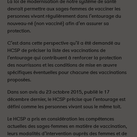
S
S
La loi de modernisation de notre système de santé
P
P
devrait permettre aux sages-femmes de vacciner les
:
:
personnes vivant régulièrement dans l’entourage du
a
a
nouveau-né (non vacciné) afin d’en assurer sa
v
v
protection.
i
i
s
s
C’est dans cette perspective qu’il a été demandé au
s
s
HCSP de préciser la liste des vaccinations de
u
u
l’entourage qui contribuent à renforcer la protection
r
r
des nourrissons et les conditions de mise en œuvre
l
l
spécifiques éventuelles pour chacune des vaccinations
’
’
proposées.
e
e
x
x
Dans son avis du 23 octobre 2015, publié le 17
t
t
décembre dernier, le HCSP précise que l’entourage est
e
e
défini comme les personnes vivant sous le même toit.
n
n
s
s
Le HCSP a pris en considération les compétences
i
i
actuelles des sages-femmes en matière de vaccination,
o
o
leurs modalités d’intervention auprès des femmes et de
n
n