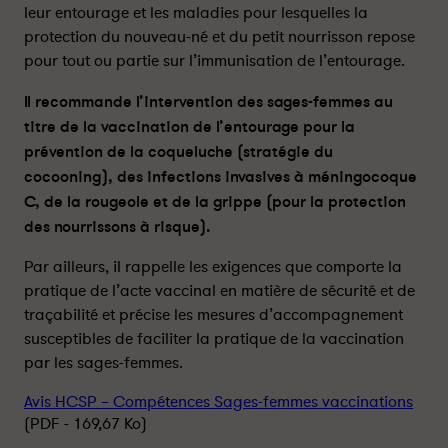
leur entourage et les maladies pour lesquelles la
d
d
protection du nouveau-né et du petit nourrisson repose
e
e
s
s
pour tout ou partie sur l’immunisation de l’entourage.
c
c
Il recommande l’intervention des sages-femmes au
o
o
m
m
titre de la vaccination de l’entourage pour la
p
p
prévention de la coqueluche (stratégie du
é
é
cocooning), des infections invasives à méningocoque
t
t
C, de la rougeole et de la grippe (pour la protection
e
e
des nourrissons à risque).
n
n
c
c
Par ailleurs, il rappelle les exigences que comporte la
e
e
pratique de l’acte vaccinal en matière de sécurité et de
s
s
traçabilité et précise les mesures d’accompagnement
e
e
susceptibles de faciliter la pratique de la vaccination
n
n
par les sages-femmes.
m
m
a
a
Avis HCSP – Compétences Sages-femmes vaccinations
t
t
(PDF - 169,67 Ko)
i
i