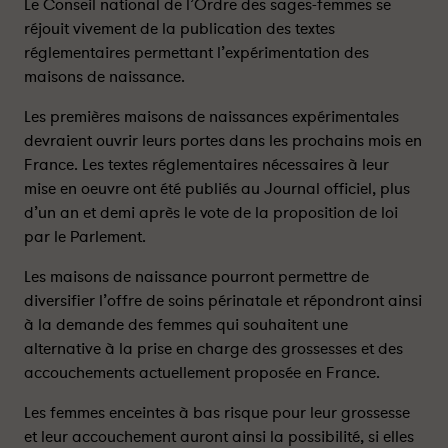
b
b
Le Conseil national de l’Ordre des sages-femmes se
l
l
réjouit vivement de la publication des textes
i
i
réglementaires permettant l’expérimentation des
c
c
maisons de naissance.
a
a
t
t
Les premières maisons de naissances expérimentales
i
i
devraient ouvrir leurs portes dans les prochains mois en
o
o
France. Les textes réglementaires nécessaires à leur
n
n
mise en oeuvre ont été publiés au Journal officiel, plus
d
d
d’un an et demi après le vote de la proposition de loi
e
e
par le Parlement.
s
s
t
t
Les maisons de naissance pourront permettre de
e
e
diversifier l’offre de soins périnatale et répondront ainsi
x
x
à la demande des femmes qui souhaitent une
t
t
alternative à la prise en charge des grossesses et des
e
e
accouchements actuellement proposée en France.
s
s
p
p
Les femmes enceintes à bas risque pour leur grossesse
e
e
et leur accouchement auront ainsi la possibilité, si elles
r
r