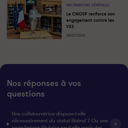
s
s
INFORMATIONS GÉNÉRALES
a
a
n
n
Le CNOSF renforce son
c
c
engagement contre les
e
e
VSS
-
-
08/07/2026
P
P
a
a
r
r
t
t
a
a
g
g
e
e
Nos réponses à vos
r
r
s
s
questions
u
u
r
r
l
f
i
a
Une collaboratrice dispose-t-elle
n
c
nécessairement du statut libéral ? Ou une
k
e
sage-femme titulaire peut-elle avoir des