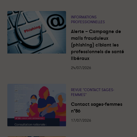
t
t
u
t
i
i
e
o
o
s
INFORMATIONS
l
n
n
PROFESSIONNELLES
e
s
d
d
Alerte – Campagne de
a
e
e
c
mails frauduleux
t
s
s
(phishing) ciblant les
u
m
m
a
professionnels de santé
l
a
a
libéraux
i
i
i
t
é
24/07/2026
s
s
s
o
o
n
n
s
s
REVUE "CONTACT SAGES-
FEMMES"
d
d
e
e
Contact sages-femmes
n
n
n°86
a
a
17/07/2026
i
i
s
s