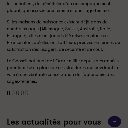
le souhaitent, de bénéficier d’un accompagnement
m
m
global, qui associe une femme et une sage-femme.
e
e
t
t
Si les maisons de naissance existent déjà dans de
t
t
nombreux pays (Allemagne, Suisse, Australie, Italie,
a
a
Espagne), elles n’ont jamais été mises en place en
n
n
t
t
France alors qu’elles ont fait leurs preuves en termes de
l
l
satisfaction des usagers, de sécurité et de coût.
’
’
Le Conseil national de l’Ordre milite depuis des années
e
e
x
x
pour la mise en place de ces structures qui ouvriront la
p
p
voie à une véritable consécration de l’autonomie des
é
é
sages-femmes.
r
r
()
()
()
()
()
i
i
m
m
e
e
n
n
t
t
Les actualités pour vous
T
a
a
o