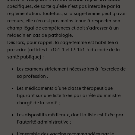
s
s
spécifiques, de sorte qu’elle n’est pas interdite par la
a
a
réglementation. Toutefois, si la sage-femme peut y avoir
g
g
recours, elle n’en est pas moins tenue à respecter son
e
e
champ légal de compétences et doit s’adresser à un
-
-
médecin en cas de pathologie.
f
f
Dès lors, pour rappel, la sage-femme est habilitée à
e
e
prescrire (articles L.4151-1 et L.4151-4 du code de la
m
m
santé publique) :
m
m
e
e
Les examens strictement nécessaires à l’exercice de
p
p
sa profession ;
e
e
u
u
Les médicaments d’une classe thérapeutique
t
t
figurant sur une liste fixée par arrêté du ministre
-
-
chargé de la santé ;
e
e
l
l
Les dispositifs médicaux, dont la liste est fixée par
l
l
l’autorité administrative ;
e
e
a
a
L’ensemble des vaccins recommandées par le