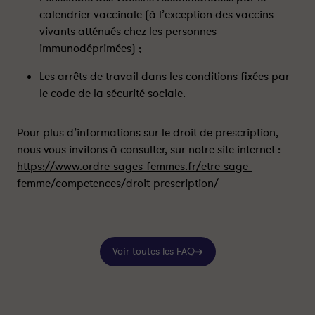
v
v
calendrier vaccinale (à l’exception des vaccins
o
o
vivants atténués chez les personnes
i
i
immunodéprimées) ;
r
r
r
r
Les arrêts de travail dans les conditions fixées par
e
e
le code de la sécurité sociale.
c
c
o
o
u
u
Pour plus d’informations sur le droit de prescription,
r
r
nous vous invitons à consulter, sur notre site internet :
s
s
https://www.ordre-sages-femmes.fr/etre-sage-
à
à
femme/competences/droit-prescription/
l
l
’
’
a
a
u
u
Voir toutes les FAQ
t
t
o
o
-
-
p
p