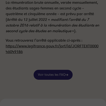
e
e
La rémunération brute annuelle, versée mensuellement,
l
l
des étudiants sages-femmes en second cycle –
l
l
quatrième et cinquième année – est prévu par arrêté
e
e
(Arrêté du 12 juillet 2022 «
modifiant l’arrêté du 7
s
s
octobre 2016 relatif à la rémunération des étudiants en
s
s
second cycle des études en maïeutique
»).
o
o
n
n
Vous retrouverez l’arrêté applicable ci-après :
t
t
https://www.legifrance.gouv.fr/jorf/id/JORFTEXT0000
l
l
46049186
e
e
s
s
c
c
o
o
n
n
Voir toutes les FAQ
d
d
i
i
t
t
i
i
o
o