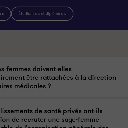
e·s
Étudiant·e·s et diplômé·e·s
es-femmes doivent-elles
irement être rattachées à la direction
aires médicales ?
lissements de santé privés ont-ils
ation de recruter une sage-femme
able de l’organisation générale des