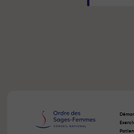
Démar
Exerci
Patien