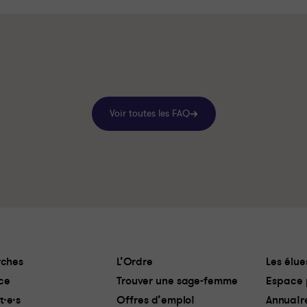
Voir toutes les FAQ
ches
L’Ordre
Les élue
ce
Trouver une sage-femme
Espace 
t·e·s
Offres d’emploi
Annuair