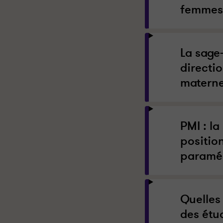
femmes 
La sage
directi
maternel
PMI : la
positio
paraméd
Quelles
des étu