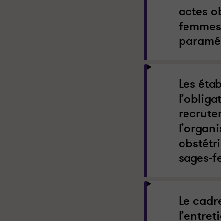
actes ob
femmes,
paraméd
Les étab
l’oblig
recrute
l’organi
obstétr
sages-f
Le cadr
l’entret