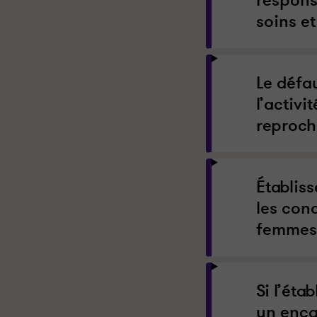
soins et
Le défa
l’activi
reproché
Établiss
les con
femmes
Si l’éta
un enca