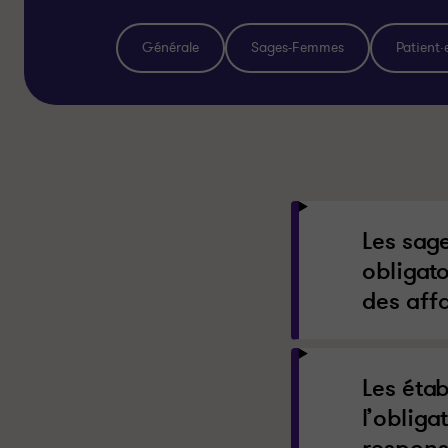
Générale
Sages-Femmes
Patient·
Les sag
obligato
des aff
Les étab
l’oblig
respons