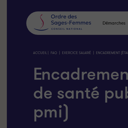
Panneau
de
gestion
des
Démarches
cookies
|
|
|
ACCUEIL
FAQ
EXERCICE SALARIÉ
ENCADREMENT (ÉTAB
Encadrement
de santé pub
pmi)