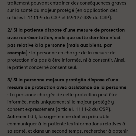
n
n
traitement pouvant entrainer des conséquences graves
t
t
sur la santé du majeur protégé (en application des
d
d
articles L.1111-4 du CSP et R.4127-334 du CSP).
o
o
i
i
2/ Si la patiente dispose d’une mesure de protection
t
t
avec représentation, mais que cette dernière n’est
-
-
pas relative à la personne (mais aux biens, par
i
i
exemple)
: la personne en charge de la mesure de
l
l
protection n’a pas à être informée, ni à consentir. Ainsi,
ê
ê
le patient concerné consent seul.
t
t
r
r
3/ Si la personne majeure protégée dispose d’une
e
e
mesure de protection avec assistance de la personne
r
r
e
e
: La personne chargée de cette protection peut être
c
c
informée, mais uniquement si le majeur protégé y
u
u
consent expressément (article L.1111-2 du CSP).
e
e
Autrement dit, la sage-femme doit en préalable
i
i
communiquer à la patiente les informations relatives à
l
l
sa santé, et dans un second temps, rechercher à obtenir
l
l