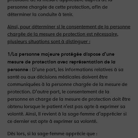
e
e
personne chargée de cette protection, afin de
m
m
déterminer la conduite à tenir.
a
a
j
j
Ainsi, pour déterminer si le consentement de la personne
e
e
chargée de la mesure de protection est nécessaire,
u
u
plusieurs situations sont à distinguer :
r
r
e
e
1/La personne majeure protégée dispose d’une
p
p
mesure de protection avec représentation de la
r
r
personne
: D’une part, les informations relatives à sa
o
o
santé ou aux décisions médicales doivent être
t
t
communiquées à la personne chargée de la mesure de
é
é
protection. D’autre part, le consentement de la
g
g
personne en charge de la mesure de protection doit être
é
é
obtenu lorsque le patient n’est pas apte à exprimer sa
e
e
volonté. Ainsi, Il revient à la sage-femme d’apprécier si
,
,
a
a
ce dernier est apte à exprimer sa volonté.
u
u
Dès lors, si la sage-femme apprécie que :
p
p