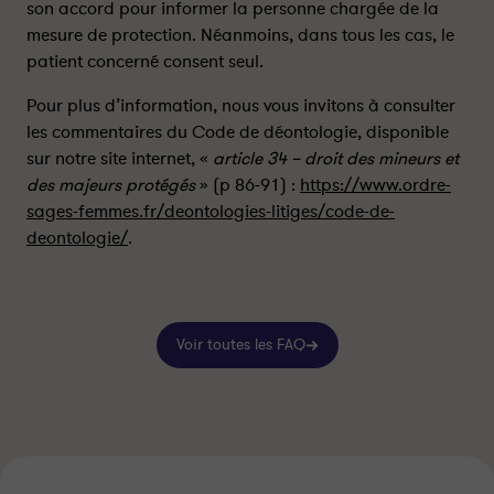
son accord pour informer la personne chargée de la
i
i
mesure de protection. Néanmoins, dans tous les cas, le
?
?
patient concerné consent seul.
-
-
P
P
Pour plus d’information, nous vous invitons à consulter
a
a
les commentaires du Code de déontologie, disponible
r
r
sur notre site internet, «
article 34 – droit des mineurs et
t
t
des majeurs protégés
» (p 86-91) :
https://www.ordre-
a
a
sages-femmes.fr/deontologies-litiges/code-de-
g
g
e
e
deontologie/
.
r
r
s
s
u
u
r
r
Voir toutes les FAQ
l
f
i
a
n
c
k
e
e
b
d
o