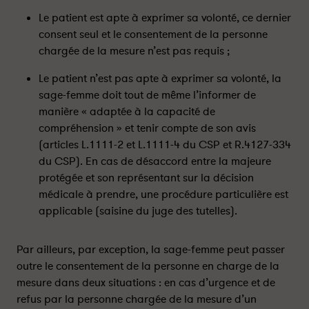
r
r
Le patient est apte à exprimer sa volonté, ce dernier
è
è
consent seul et le consentement de la personne
s
s
chargée de la mesure n’est pas requis ;
d
d
e
e
Le patient n’est pas apte à exprimer sa volonté, la
q
q
sage-femme doit tout de même l’informer de
u
u
manière « adaptée à la capacité de
i
i
compréhension » et tenir compte de son avis
l
l
e
e
(articles L.1111-2 et L.1111-4 du CSP et R.4127-334
c
c
du CSP). En cas de désaccord entre la majeure
o
o
protégée et son représentant sur la décision
n
n
médicale à prendre, une procédure particulière est
s
s
applicable (saisine du juge des tutelles).
e
e
n
n
Par ailleurs, par exception, la sage-femme peut passer
t
t
e
e
outre le consentement de la personne en charge de la
m
m
mesure dans deux situations : en cas d’urgence et de
e
e
refus par la personne chargée de la mesure d’un