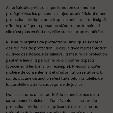
o
o
r
r
Au préalable, précisons que la notion de « majeur
s
s
protégé » vise les personnes majeures bénéficiant d’une
q
q
protection juridique, pour laquelle un tiers sera désigné
u
u
afin de protéger la personne et/ou son patrimoine si
e
e
elle n’est plus en état de veiller sur ses propres intérêts.
l
l
a
a
Plusieurs régimes de protections juridiques existent
:
p
p
des régimes de protection juridique avec représentation
a
a
ou avec assistance. Par ailleurs, la mesure de protection
t
t
peut être liée à la personne ou à d’autres aspects
i
i
(concernant les biens, par exemple). Précisons, qu’en
e
e
matière de consentement et d’information relative à la
n
n
santé, aucune distinction n’est faite selon la tutelle, de
t
t
la curatelle ou de la sauvegarde de justice.
e
e
e
e
Dans ce cadre, s’il est porté à la connaissance de la
s
s
sage-femme l’existence d’une éventuelle mesure de
t
t
protection juridique, il est préconisé de s’assurer au
u
u
n
n
préalable de la mesure applicable auprès de la