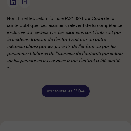
L
L
a
a
s
s
Non. En effet, selon l’article R.2132-1 du Code de la
a
a
santé publique, ces examens relèvent de la compétence
g
g
exclusive du médecin : «
Les examens sont faits soit par
e
e
le médecin traitant de l’enfant soit par un autre
-
-
médecin choisi par les parents de l’enfant ou par les
f
f
personnes titulaires de l’exercice de l’autorité parentale
e
e
ou les personnes ou services à qui l’enfant a été confié
m
m
».
m
m
e
e
p
p
e
e
Voir toutes les FAQ
u
u
t
t
-
-
e
e
l
l
l
l