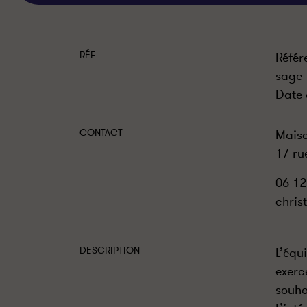
RÉF
Référ
sage-
Date 
CONTACT
Maiso
17 ru
06 12
chris
DESCRIPTION
L’équ
exerc
souha