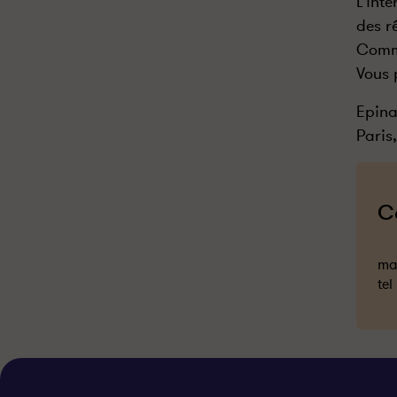
L’int
des r
Comme
Vous 
Epina
Paris
C
mai
tel