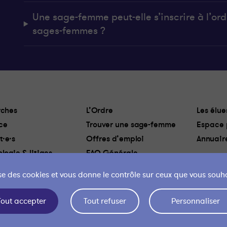
Une sage-femme peut-elle s’inscrire à l’ordr
sages-femmes ?
ches
L’Ordre
Les élue
ce
Trouver une sage-femme
Espace 
t·e·s
Offres d’emploi
Annuair
logie & litiges
FAQ Générale
lise des cookies et vous donne le contrôle sur ceux que vous souha
 des cookies
Liens utiles
Mentions légales
Politique de confidentialité
Mon 
Tout accepter
Tout refuser
Personnaliser