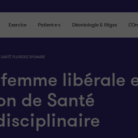
Exercice
Patient·e·s
Déontologie & litiges
L’Or
SANTÉ PLURIDISCIPLINAIRE
-femme libérale 
on de Santé
disciplinaire