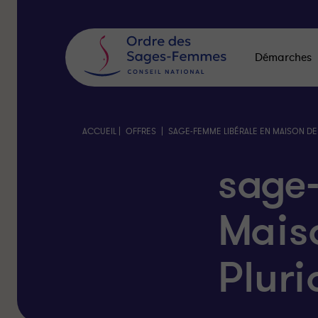
Panneau
de
gestion
des
Démarches
cookies
|
|
ACCUEIL
OFFRES
SAGE-FEMME LIBÉRALE EN MAISON DE 
sage
Mais
Pluri