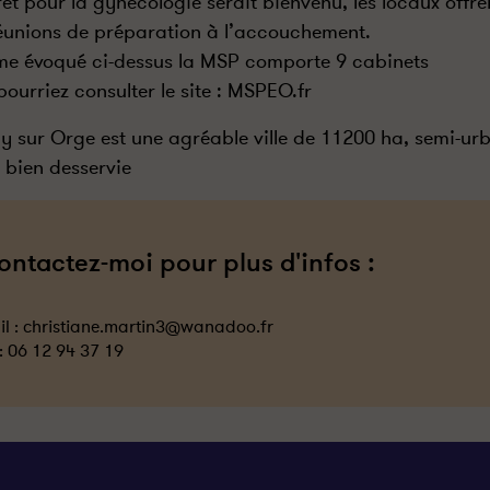
érêt pour la gynécologie serait bienvenu, les locaux offre
éunions de préparation à l’accouchement.
 évoqué ci-dessus la MSP comporte 9 cabinets
pourriez consulter le site : MSPEO.fr
y sur Orge est une agréable ville de 11200 ha, semi-u
, bien desservie
ontactez-moi pour plus d'infos :
l :
christiane.martin3@wanadoo.fr
 :
06 12 94 37 19