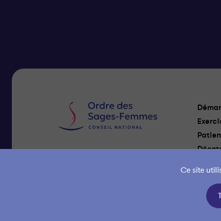
Démar
Exerci
Patien
Déonto
Nous Contacter
Ce site uti
Gestion