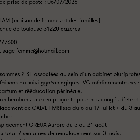
de prise de poste :
06/07/2026
AM (maison de femmes et des familles)
enue de toulouse 31220 cazeres
777608
et-sage-femme@hotmail.com
sommes 2 SF associées au sein d’un cabinet pluriprofes
faisons du suivi gynécologique, IVG médicamenteuse, su
partum et rééducation périnéale.
recherchons une remplaçante pour nos congés d’été et
acement de CALVET Mélissa du 6 au 17 juillet + du 3 au
embre
placement CREUX Aurore du 3 au 21 août
au total 7 semaines de remplacement sur 3 mois.