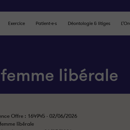
Exercice
Patient·e·s
Déontologie & litiges
L’Or
-femme libérale
ence Offre : 164945 - 02/06/2026
femme libérale