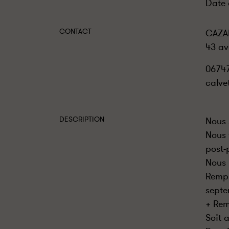
Date 
CONTACT
CAZAF
43 av
0674
calv
DESCRIPTION
Nous 
Nous 
post-
Nous 
Rempl
sept
+ Rem
Soit 