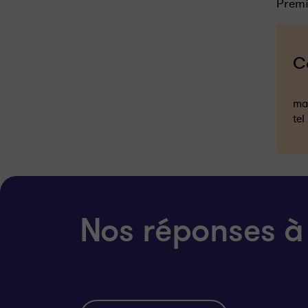
Premi
C
mai
tel
Nos réponses à