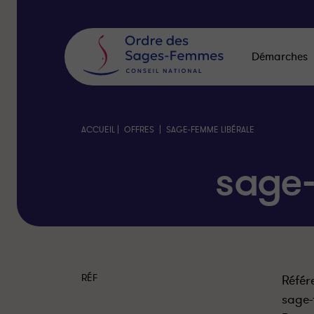
Panneau
de
gestion
des
Démarches
cookies
|
|
ACCUEIL
OFFRES
SAGE-FEMME LIBÉRALE
sage
RÉF
Référ
sage-