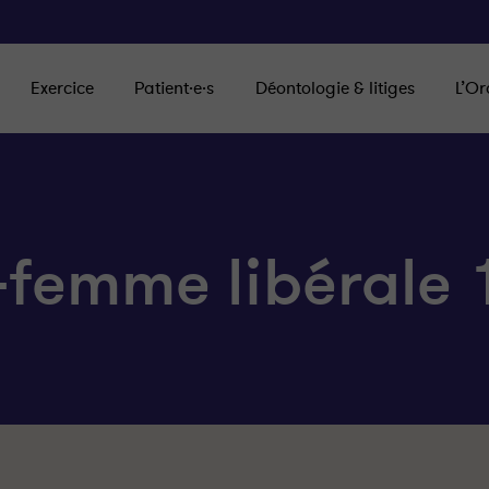
Exercice
Patient·e·s
Déontologie & litiges
L’Or
-femme libérale 