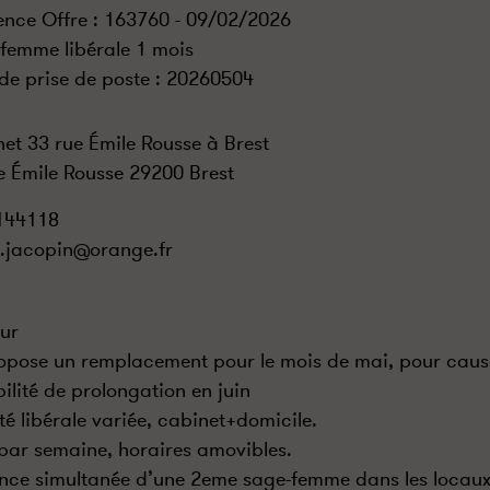
ence Offre : 163760 - 09/02/2026
femme libérale 1 mois
de prise de poste :
20260504
et 33 rue Émile Rousse à Brest
e Émile Rousse 29200 Brest
144118
e.jacopin@orange.fr
ur
opose un remplacement pour le mois de mai, pour caus
bilité de prolongation en juin
ité libérale variée, cabinet+domicile.
 par semaine, horaires amovibles.
nce simultanée d’une 2eme sage-femme dans les locaux