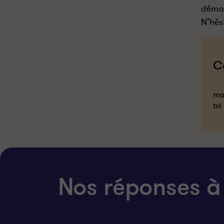
déma
N’hés
C
mai
tel
Nos réponses à