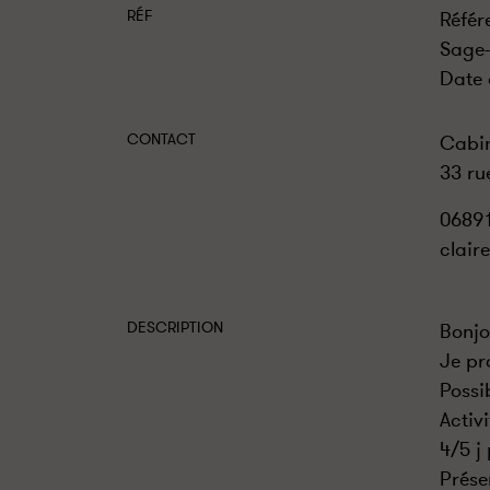
RÉF
Référ
Sage-
Date 
CONTACT
Cabin
33 ru
0689
clair
DESCRIPTION
Bonjo
Je pr
Possi
Activ
4/5 j
Prése