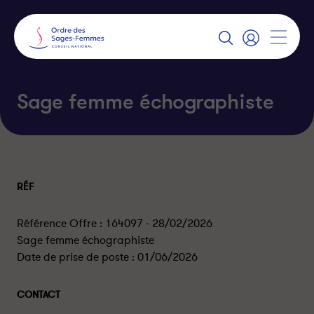
Panneau
de
gestion
A
des
f
S
f
e
cookies
i
c
c
o
Sage femme échographiste
h
n
e
n
r
e
l
c
a
t
n
e
a
r
v
i
RÉF
g
a
t
i
Référence Offre : 164097 - 28/02/2026
o
Sage femme échographiste
n
Date de prise de poste :
01/06/2026
CONTACT