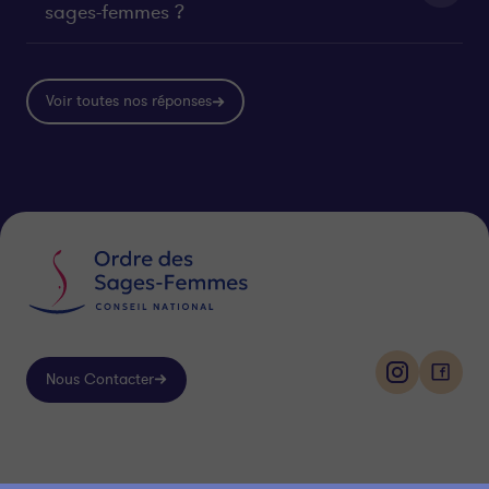
sages-femmes ?
Voir toutes nos réponses
Nous Contacter
i
f
n
a
s
c
Suivez-
t
e
nous
a
b