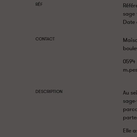
RÉF
Référ
sage 
Date 
CONTACT
Mais
boule
0594 
m.pes
DESCRIPTION
Au se
sage-
parco
parte
Elle 