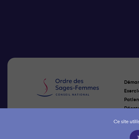
Démar
Exerci
Patien
Déonto
Nous Contacter
Ce site uti
Gestion