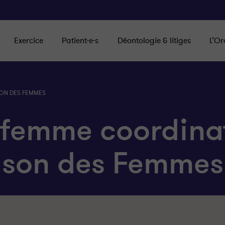
Exercice
Patient·e·s
Déontologie & litiges
L’Or
SON DES FEMMES
 femme coordina
ison des Femmes