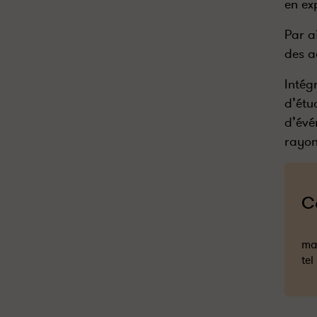
en ex
Par a
des a
Intég
d’étu
d’évé
rayon
C
mai
tel