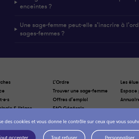
enceintes ?
Une sage-femme peut-elle s’inscrire à l’ordr
sages-femmes ?
ches
L’Ordre
Les élue
ce
Trouver une sage-femme
Espace 
t·e·s
Offres d’emploi
Annuair
logie & litiges
FAQ Générale
lise des cookies et vous donne le contrôle sur ceux que vous souha
 des cookies
Liens utiles
Mentions légales
Politique de confidentialité
Mon 
Tout accepter
Tout refuser
Personnaliser