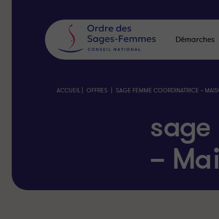
Panneau
de
gestion
des
Démarches
cookies
|
|
ACCUEIL
OFFRES
SAGE FEMME COORDINATRICE – MAI
sage
– Ma