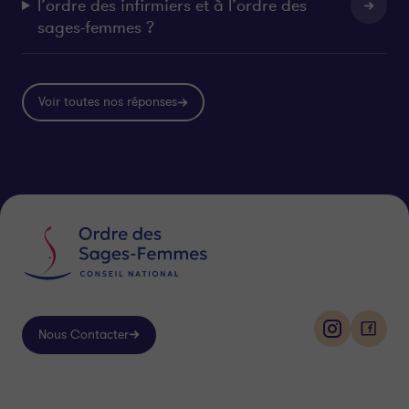
l’ordre des infirmiers et à l’ordre des
sages-femmes ?
Voir toutes nos réponses
Nous Contacter
i
f
n
a
s
c
Suivez-
t
e