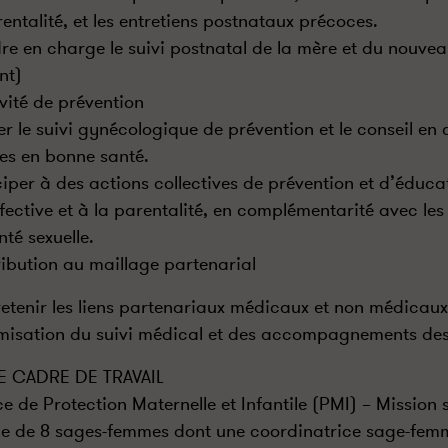
rentalité, et les entretiens postnataux précoces.
re en charge le suivi postnatal de la mère et du nouve
nt)
ivité de prévention
er le suivi gynécologique de prévention et le conseil e
s en bonne santé.
ciper à des actions collectives de prévention et d’éducat
ffective et à la parentalité, en complémentarité avec le
nté sexuelle.
ibution au maillage partenarial
retenir les liens partenariaux médicaux et non médicau
imisation du suivi médical et des accompagnements de
E CADRE DE TRAVAIL
ce de Protection Maternelle et Infantile (PMI) – Missio
e de 8 sages-femmes dont une coordinatrice sage-femm