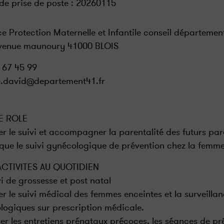
de prise de poste :
20260115
ce Protection Maternelle et Infantile conseil départemen
venue maunoury 41000 BLOIS
 67 45 99
.david@departement41.fr
E ROLE
er le suivi et accompagner la parentalité des futurs pa
 que le suivi gynécologique de prévention chez la femm
ACTIVITES AU QUOTIDIEN
vi de grossesse et post natal
er le suivi médical des femmes enceintes et la surveilla
logiques sur prescription médicale.
ser les entretiens prénataux précoces, les séances de pr