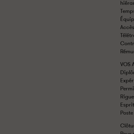
hiéra
Temps
Équi
Accès
Télét
Contr
Rémun
VOS 
Dipl
Expér
Permi
Rigue
Espri
Poste
Clôtu
Pour 