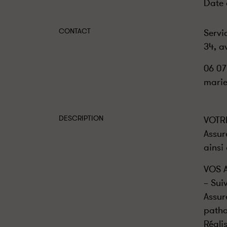
Date 
CONTACT
Servi
34, a
06 07
marie
DESCRIPTION
VOTR
Assur
ainsi
VOS 
– Sui
Assur
patho
Réali