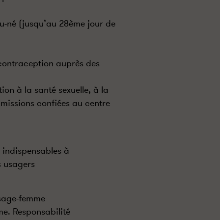
au-né (jusqu’au 28ème jour de
n contraception auprès des
ion à la santé sexuelle, à la
s missions confiées au centre
x indispensables à
s usagers
n sage-femme
e. Responsabilité