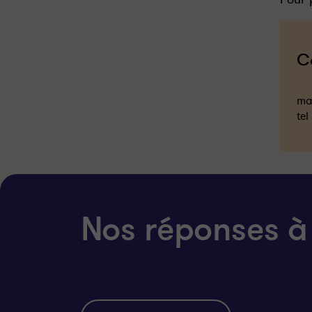
C
mai
tel
Nos réponses à