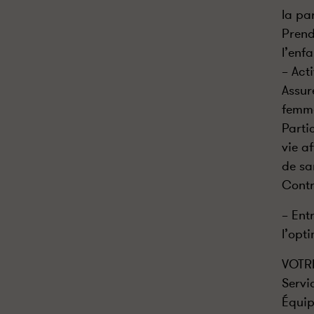
la pa
Prend
l’enfa
– Act
Assur
femme
Parti
vie a
de sa
Contr
– Ent
l’opt
VOTR
Servi
Équip