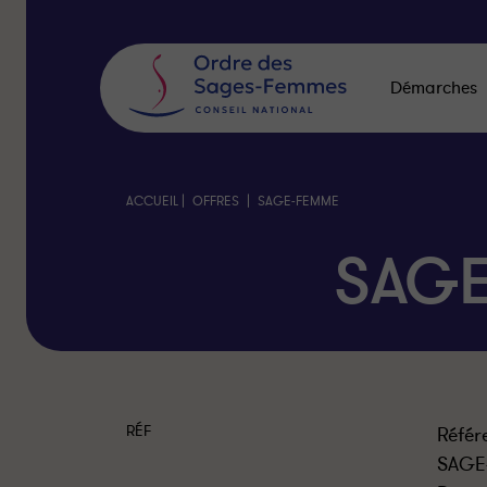
Panneau
de
gestion
des
Démarches
cookies
|
|
ACCUEIL
OFFRES
SAGE-FEMME
SAG
RÉF
Référ
SAGE