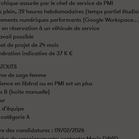
rchique assurée par le chef de service de PMI
 plein, 39 heures hebdomadaires (temps partiel étudia
pements numériques performants (Google Workspace…
 en réservation à un véhicule de service
ravail possible
at de projet de 24 mois
ération indicative de 37 K €
ATOUTS
ôme de sage-femme
ience en libéral ou en PMI est un plus
s B (boite manuelle)
ur
t d’équipe
 catégorie A
re des candidatures : 09/02/2026
plus de renseignements: contacter Marie DAVID