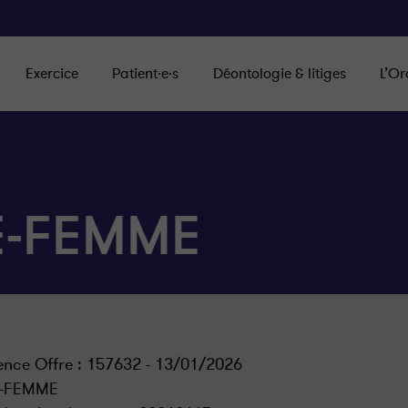
Exercice
Patient·e·s
Déontologie & litiges
L’Or
E-FEMME
ence Offre : 157632 - 13/01/2026
-FEMME