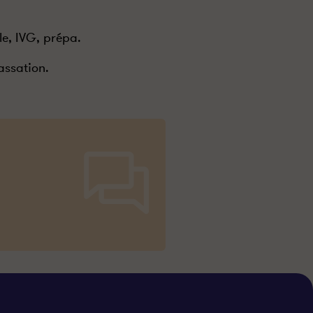
le, IVG, prépa.
assation.