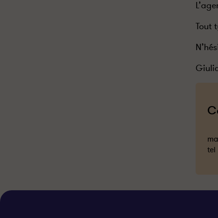
L’age
Tout 
N’hés
Giuli
C
mai
tel