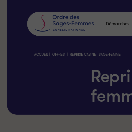
Panneau
de
gestion
des
Démarches
cookies
|
|
ACCUEIL
OFFRES
REPRISE CABINET SAGE-FEMME
Repri
fem