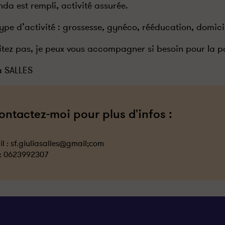
nda est rempli, activité assurée.
type d’activité : grossesse, gynéco, rééducation, domici
itez pas, je peux vous accompagner si besoin pour la p
a SALLES
ontactez-moi pour plus d'infos :
l :
sf.giuliasalles@gmail;com
 :
0623992307