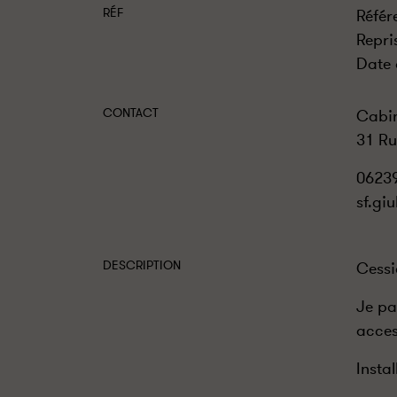
RÉF
Référ
Repri
Date 
CONTACT
Cabi
31 Ru
0623
sf.gi
DESCRIPTION
Cessi
Je pa
acces
Insta