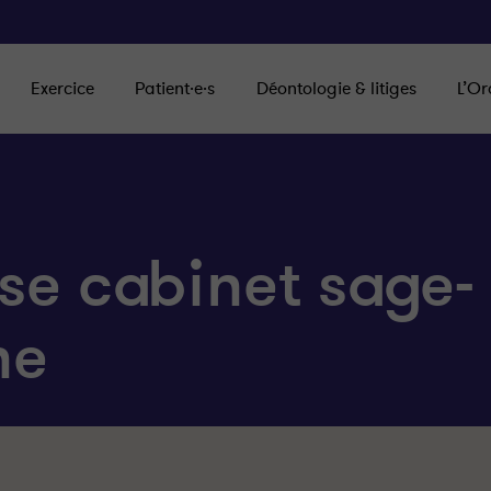
Exercice
Patient·e·s
Déontologie & litiges
L’Or
se cabinet sage-
me