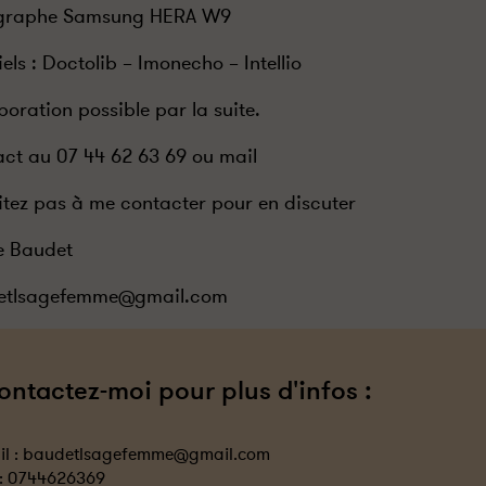
graphe Samsung HERA W9
iels : Doctolib – Imonecho – Intellio
boration possible par la suite.
ct au 07 44 62 63 69 ou mail
itez pas à me contacter pour en discuter
e Baudet
etlsagefemme@gmail.com
ontactez-moi pour plus d'infos :
l :
baudetlsagefemme@gmail.com
 :
0744626369