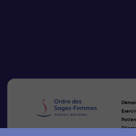
Démar
Exerci
Patien
Déonto