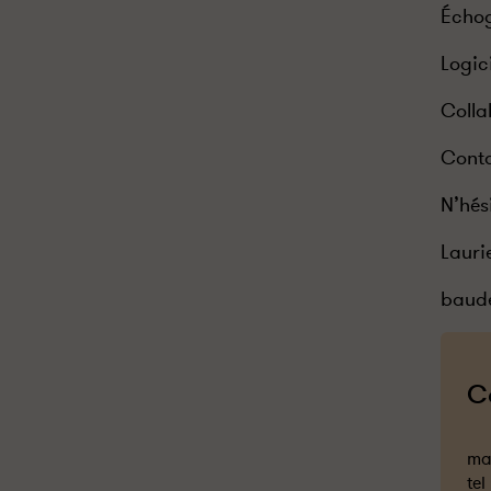
Écho
Logic
Colla
Conta
N’hés
Lauri
baud
C
mai
tel