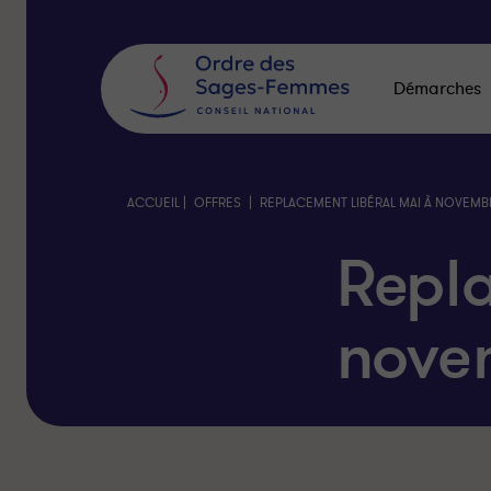
Panneau
de
gestion
des
Démarches
cookies
|
|
ACCUEIL
OFFRES
REPLACEMENT LIBÉRAL MAI À NOVEMB
Repl
nove