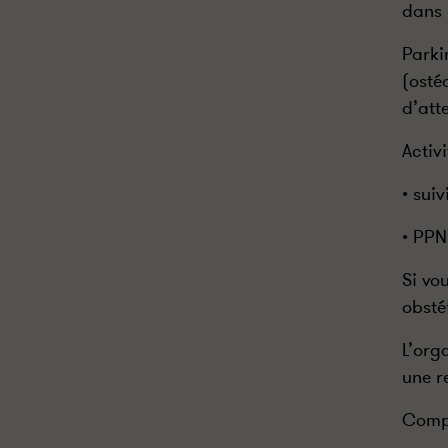
dans 
Parki
(osté
d’att
Activi
• sui
• PPN
Si vo
obsté
L’org
une r
Comp