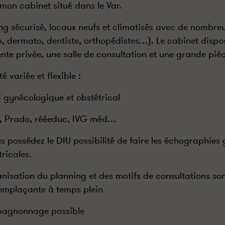
mon cabinet situé dans le Var.
ng sécurisé, locaux neufs et climatisés avec de nombreu
o, dermato, dentiste, orthopédistes…). Le cabinet dispos
ente privée, une salle de consultation et une grande piè
té variée et flexible :
vi gynécologique et obstétrical
, Prado, rééeduc, IVG méd…
us possédez le DIU possibilité de faire les échographies
tricales.
anisation du planning et des motifs de consultations son
emplaçante à temps plein
agnonnage possible