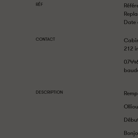
RÉF
Référ
Repla
Date 
CONTACT
Cabi
212 i
0744
baud
DESCRIPTION
Rempl
Ollio
Début
Bonjo