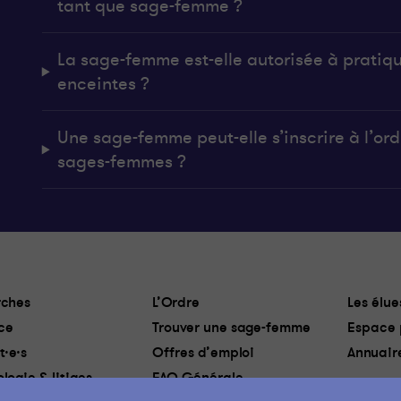
tant que sage-femme ?
La sage-femme est-elle autorisée à pratiq
enceintes ?
Une sage-femme peut-elle s’inscrire à l’ordr
sages-femmes ?
ches
L’Ordre
Les élue
ce
Trouver une sage-femme
Espace 
t·e·s
Offres d’emploi
Annuair
logie & litiges
FAQ Générale