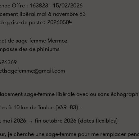
ence Offre : 163823 - 15/02/2026
cement libéral mai à novembre 83
de prise de poste :
20260504
net de sage-femme Mermoz
mpasse des delphiniums
626369
etlsagefemme@gmail.com
acement sage-femme libérale avec ou sans échograph
ules à 10 km de Toulon (VAR -83) –
 mai 2026 → fin octobre 2026 (dates flexibles)
ur, je cherche une sage-femme pour me remplacer pen