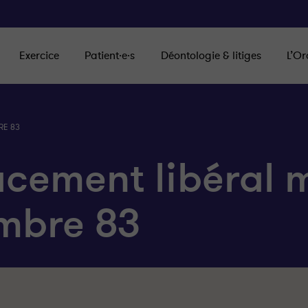
Exercice
Patient·e·s
Déontologie & litiges
L’Or
RE 83
acement libéral 
mbre 83